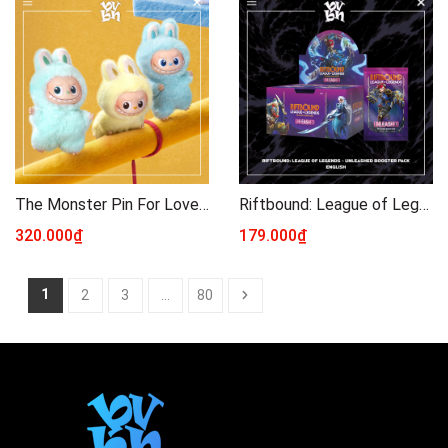
The Monster Pin For Love N - Z
Riftbound: League of Legends - Unleashed Booster Pack - English
320.000₫
179.000₫
1
2
3
...
80