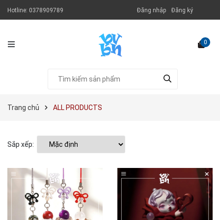
Hotline:
0378909789
Đăng nhập
Đăng ký
0
Trang chủ
ALL PRODUCTS
Sắp xếp: