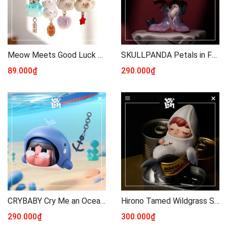
Meow Meets Good Luck Dây Đeo Điện Thoại Ver3
SKULLPANDA Petals in Four Acts Series Figures Blindbox Series
89.000₫
290.000₫
CRYBABY Cry Me an Ocean Series Figures Blindbox Series
Hirono Tamed Wildgrass Series Figures POPMART - Hirono Vol 11
290.000₫
300.000₫