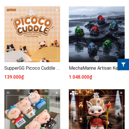
SupperGG Picoco Cuddle Hippers Blindbox Series
MechaMarine Artisan Keycap By Dwarf Factory
139.000₫
1.048.000₫