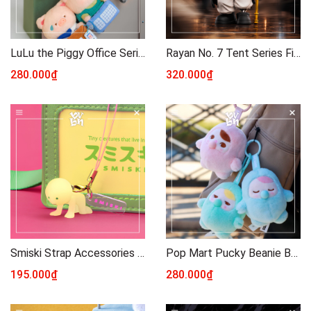
LuLu the Piggy Office Series - My Workplace Partners Monitor Plush Key Blindbox Series
Rayan No. 7 Tent Series Figure Blindbox
280.000₫
320.000₫
Smiski Strap Accessories Series 4
Pop Mart Pucky Beanie Bubble Up Series-Plush Pendant
195.000₫
280.000₫