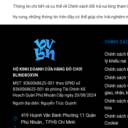
Thông tin chi tiết và cụ thể về Chính sách đổi trả vui lòng tha
Hy vọng, những thông tin trên đây có thể giúp cho trải nghiệm
CHÍNH SÁ
Chính sách
lý khiếu nại
Chính sách 
HỘ KINH DOANH CỬA HÀNG ĐỒ CHƠI
BLINDBOXVN
Chính sách 
MST: 8360068625-001 theo GPKD số
Chính sách 
8360068625-001 do phòng Tài Chính-Kế
giao, nhận,
Hoạch Quận Phú Nhuận Cấp ngày 20/08/2024
Chính sách 
Người đại diện: Nguyễn Trúc Quỳnh
hóa
419 Huỳnh Văn Bánh Phường 11 Quận
Chính sách
Phú Nhuận , TP.Hồ Chí Minh
Cookie