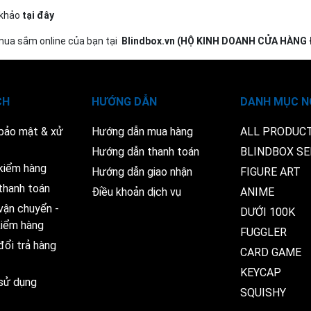
m khảo
tại đây
 mua sắm online của bạn tại
Blindbox.vn (HỘ KINH DOANH CỬA HÀNG
CH
HƯỚNG DẪN
DANH MỤC N
 bảo mật & xử
Hướng dẫn mua hàng
ALL PRODUC
Hướng dẫn thanh toán
BLINDBOX SE
kiểm hàng
Hướng dẫn giao nhận
FIGURE ART
thanh toán
Điều khoản dịch vụ
ANIME
vận chuyển -
DƯỚI 100K
 kiểm hàng
FUGGLER
đổi trả hàng
CARD GAME
KEYCAP
 sử dụng
SQUISHY