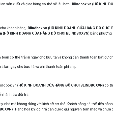
ian sản xuất và giao hàng có thể sẽ lâu hơn.
Blindbox.vn (HỘ KINH 
t cho khách hàng,
Blindbox.vn (HỘ KINH DOANH CỬA HÀNG ĐỒ CHƠI
.vn (HỘ KINH DOANH CỬA HÀNG ĐỒ CHƠI BLINDBOXVN)
bằng phương t
toàn có thể trả lại ngay cho bưu tá và không cần thanh toán bất cứ chi
 lại ngay cho bưu tá và chỉ thanh toán phí ship.
lindbox.vn (HỘ KINH DOANH CỬA HÀNG ĐỒ CHƠI BLINDBOXVN)
có th
 hành trả đổi trả.
ại nhà mà không đúng với kích cỡ cơ thể. Khách hàng có thể tiến hành đ
DBOXVN)
. Hàng hóa khi đổi trả cần được giữ nguyên tem mác và chưa q