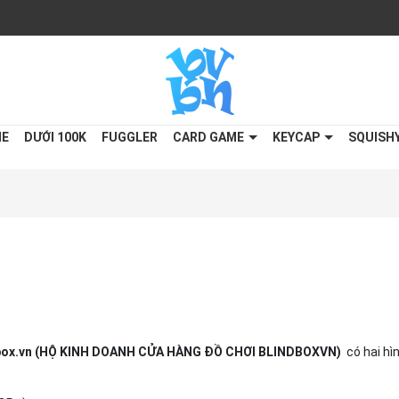
ME
DƯỚI 100K
FUGGLER
CARD GAME
KEYCAP
SQUISH
box.vn (HỘ KINH DOANH CỬA HÀNG ĐỒ CHƠI BLINDBOXVN)
có hai hì