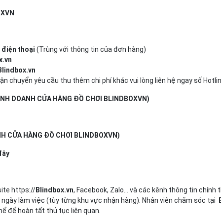
OXVN
 điện thoại
(Trùng với thông tin của đơn hàng)
x.vn
Blindbox.vn
ận chuyển yêu cầu thu thêm chi phí khác vui lòng liên hệ ngay số Hotlin
HỘ KINH DOANH CỬA HÀNG ĐỒ CHƠI BLINDBOXVN)
ANH CỬA HÀNG ĐỒ CHƠI BLINDBOXVN)
đây
te https://
Blindbox.vn
, Facebook, Zalo... và các kênh thông tin chín
ngày làm việc (tùy từng khu vực nhận hàng). Nhân viên chăm sóc tại
hể để hoàn tất thủ tục liên quan.