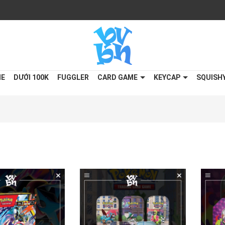
ME
DƯỚI 100K
FUGGLER
CARD GAME
KEYCAP
SQUISH