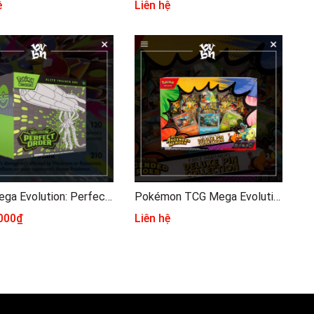
ệ
Liên hệ
The Mega Evolution: Perfect Order Elite Trainer Box (ETB)
Pokémon TCG Mega Evolution Ascended Heroes Deluxe Pin Collection Box
.000₫
Liên hệ