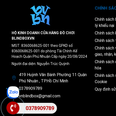
CHÍNH SÁ
Chính sách
lý khiếu nại
Chính sách 
HỘ KINH DOANH CỬA HÀNG ĐỒ CHƠI
BLINDBOXVN
Chính sách 
MST: 8360068625-001 theo GPKD số
Chính sách 
8360068625-001 do phòng Tài Chính-Kế
giao, nhận,
Hoạch Quận Phú Nhuận Cấp ngày 20/08/2024
Chính sách 
Người đại diện: Nguyễn Trúc Quỳnh
hóa
419 Huỳnh Văn Bánh Phường 11 Quận
Chính sách
Phú Nhuận , TP.Hồ Chí Minh
Cookie
0378909789
Quy định s
vnblindbox@gmail.com
0378909789