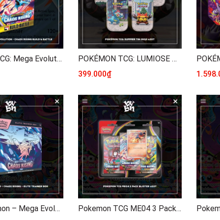
Pokemon TCG: Mega Evolution - Chaos Rising Build & Battle
POKÉMON TCG: LUMIOSE CITY MINI TIN
399.000₫
1.598
TCG Pokemon – Mega Evolution – Chaos Rising - ME04 ENG – Elite Trainer Box
Pokemon TCG ME04 3 Pack Blister Asst