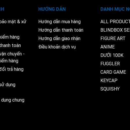
CH
HƯỚNG DẪN
DANH MỤC N
 bảo mật & xử
Hướng dẫn mua hàng
ALL PRODUC
Hướng dẫn thanh toán
BLINDBOX SE
kiểm hàng
Hướng dẫn giao nhận
FIGURE ART
thanh toán
Điều khoản dịch vụ
ANIME
vận chuyển -
DƯỚI 100K
 kiểm hàng
FUGGLER
đổi trả hàng
CARD GAME
KEYCAP
 sử dụng
SQUISHY
ử dụng chung