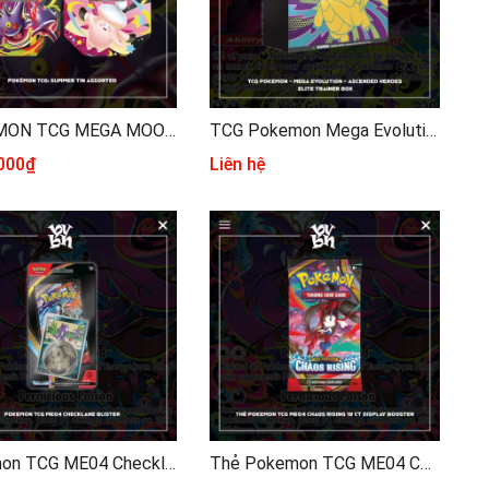
POKÉMON TCG MEGA MOONLIT TIN
TCG Pokemon Mega Evolution Ascended Heroes Elite Trainer Box ME2.5
.000₫
Liên hệ
Pokemon TCG ME04 Checklane Blister
Thẻ Pokemon TCG ME04 Chaos Rising Display Booster