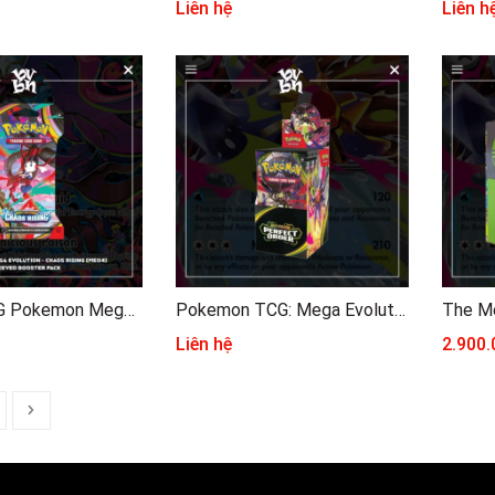
Liên hệ
Liên h
Thẻ bài TCG Pokemon Mega Evolution Chaos Rising Sleeved Booster Pack ME04
Pokemon TCG: Mega Evolution - Perfect Order Half Booster Box
Liên hệ
2.900