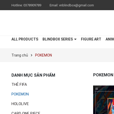
Hotline:
0378909789
Email:
vnblindbox@gmail.com
ALL PRODUCTS
BLINDBOX SERIES
FIGURE ART
ANI
Trang chủ
POKEMON
POKEMON
DANH MỤC SẢN PHẨM
THẺ FIFA
POKEMON
HOLOLIVE
CARD ONE PIECE