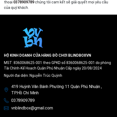
thoại
0378909789
chúng tôi cam kết sẽ giải quyết mọi yêu cầu
của quý khách.
HỘ KINH DOANH CỬA HÀNG ĐỒ CHƠI BLINDBOXVN
MST: 8360068625-001 theo GPKD số 8360068625-001 do phòng
Tài Chính-Kế Hoạch Quận Phú Nhuận Cấp ngày 20/08/2024
Người đại diện: Nguyễn Trúc Quỳnh
419 Huỳnh Văn Bánh Phường 11 Quận Phú Nhuận ,
TP.Hồ Chí Minh
0378909789
vnblindbox@gmail.com