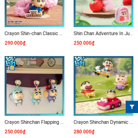
Crayon Shin-chan Classic Movie Moments Blind box
Shin Chan Adventure In Jungle Blindbox
290.000₫
250.000₫
Crayon Shinchan Flapping Wings Series Blind Box
Crayon Shinchan Dynamic Shin Vibes 52TOYS
250.000₫
280.000₫