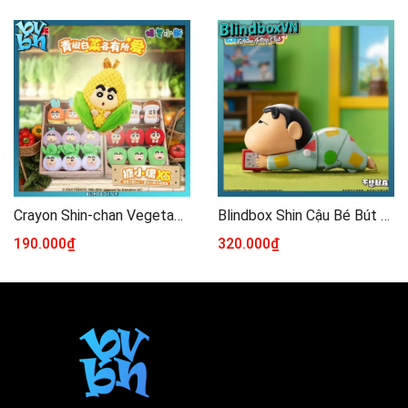
Crayon Shin-chan Vegetable Plush Doll Vinyl Blind box
Blindbox Shin Cậu Bé Bút Chì Dynamic Shin Life Series ( Chính Hãng )
190.000₫
320.000₫