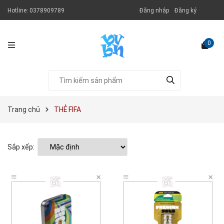
Hotline:
0378909789
Đăng nhập
Đăng ký
0
Trang chủ
THẺ FIFA
Sắp xếp: