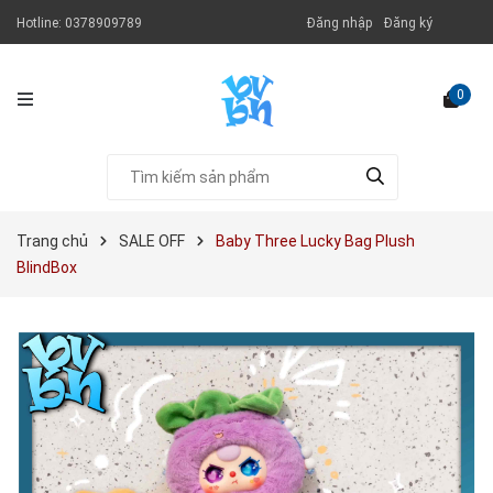
Hotline:
0378909789
Đăng nhập
Đăng ký
0
Trang chủ
SALE OFF
Baby Three Lucky Bag Plush
BlindBox