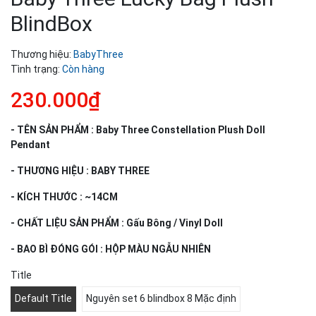
BlindBox
Thương hiệu:
BabyThree
Tình trạng:
Còn hàng
230.000₫
- TÊN SẢN PHẨM : Baby Three Constellation Plush Doll
Pendant
- THƯƠNG HIỆU : BABY THREE
- KÍCH THƯỚC : ~14CM
- CHẤT LIỆU SẢN PHẨM : Gấu Bông / Vinyl Doll
- BAO BÌ ĐÓNG GÓI : HỘP MÀU NGẪU NHIÊN
Title
Default Title
Nguyên set 6 blindbox 8 Mặc định