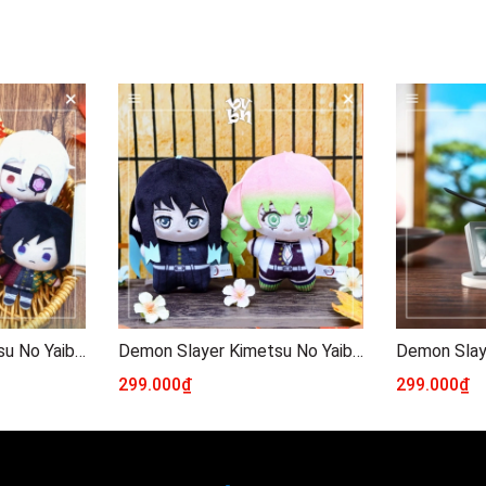
Demon Slayer Kimetsu No Yaiba Shape Plush Mini Doll
Demon Slayer Kimetsu No Yaiba Shape Plush Doll
299.000₫
299.000₫