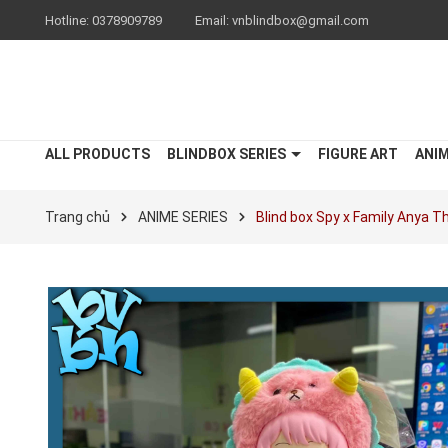
Hotline:
0378909789
Email:
vnblindbox@gmail.com
ALL PRODUCTS
BLINDBOX SERIES
FIGURE ART
ANI
Trang chủ
ANIME SERIES
Blind box Spy x Family Anya T