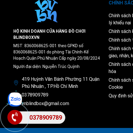
CHÍNH SÁ
Chính sách
lý khiếu nại
Chính sách 
HỘ KINH DOANH CỬA HÀNG ĐỒ CHƠI
BLINDBOXVN
Chính sách 
MST: 8360068625-001 theo GPKD số
Chính sách 
8360068625-001 do phòng Tài Chính-Kế
giao, nhận,
Hoạch Quận Phú Nhuận Cấp ngày 20/08/2024
Chính sách 
Người đại diện: Nguyễn Trúc Quỳnh
hóa
419 Huỳnh Văn Bánh Phường 11 Quận
Chính sách
Phú Nhuận , TP.Hồ Chí Minh
Cookie
0378909789
Quy định s
vnblindbox@gmail.com
0378909789