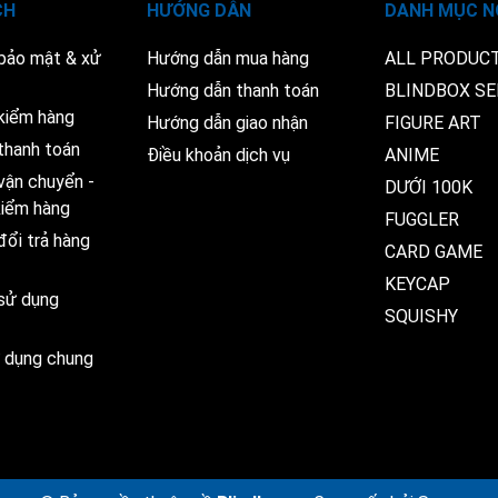
CH
HƯỚNG DẪN
DANH MỤC N
 bảo mật & xử
Hướng dẫn mua hàng
ALL PRODUC
Hướng dẫn thanh toán
BLINDBOX SE
kiểm hàng
Hướng dẫn giao nhận
FIGURE ART
thanh toán
Điều khoản dịch vụ
ANIME
vận chuyển -
DƯỚI 100K
 kiểm hàng
FUGGLER
đổi trả hàng
CARD GAME
KEYCAP
 sử dụng
SQUISHY
ử dụng chung