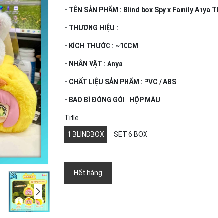
- TÊN SẢN PHẨM : Blind box Spy x Family Anya T
- THƯƠNG HIỆU :
- KÍCH THƯỚC : ~10CM
- NHÂN VẬT : Anya
- CHẤT LIỆU SẢN PHẨM : PVC / ABS
- BAO BÌ ĐÓNG GÓI : HỘP MÀU
Title
1 BLINDBOX
SET 6 BOX
Hết hàng