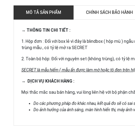
MÔ TẢ SẢN PHẨM
CHÍNH SÁCH BẢO HÀNH
→ THÔNG TIN CHI TIẾT :
1. Hộp đơn : Đối với box lẻ vì đây là blindbox ( hộp mù ) n
trùng mẫu , có tỷ lệ mở ra SECRET
2. Toàn bộ hộp: Đối với nguyên set (không trùng), có tỷ lệ
SECRET là mẫu hiếm ( mẫu ẩn được làm mờ hoặc tô đen trên hộ
→ DỊCH VỤ KHÁCH HÀNG :
Mọi thắc mắc sau bán hàng, vui lòng liên hệ với bộ phận c
Do các phương pháp đo khác nhau, kết quả đo sẽ có sai 
Do ảnh hưởng của ánh sáng, màn hình hiển thị, máy ảnh và