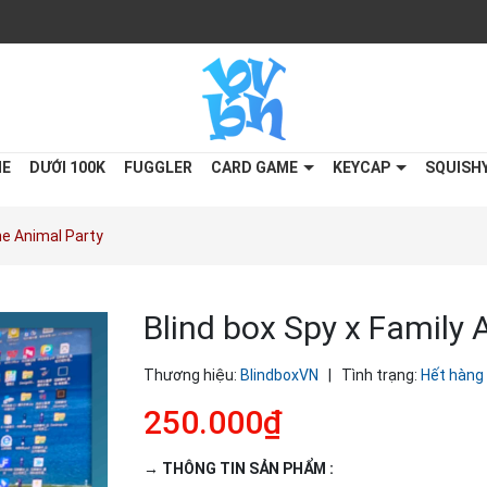
ME
DƯỚI 100K
FUGGLER
CARD GAME
KEYCAP
SQUISH
he Animal Party
Blind box Spy x Family
Thương hiệu:
BlindboxVN
|
Tình trạng:
Hết hàng
250.000₫
→ THÔNG TIN SẢN PHẨM :