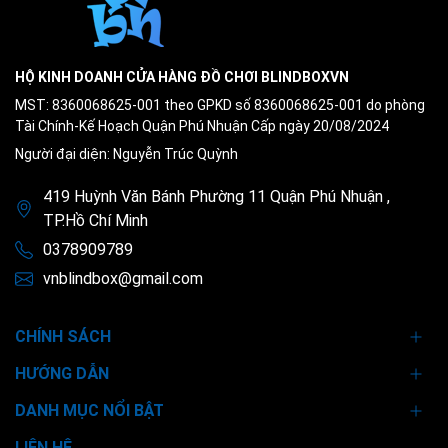
HỘ KINH DOANH CỬA HÀNG ĐỒ CHƠI BLINDBOXVN
MST: 8360068625-001 theo GPKD số 8360068625-001 do phòng
Tài Chính-Kế Hoạch Quận Phú Nhuận Cấp ngày 20/08/2024
Người đại diện: Nguyễn Trúc Quỳnh
419 Huỳnh Văn Bánh Phường 11 Quận Phú Nhuận ,
TP.Hồ Chí Minh
0378909789
vnblindbox@gmail.com
CHÍNH SÁCH
HƯỚNG DẪN
DANH MỤC NỔI BẬT
LIÊN HỆ