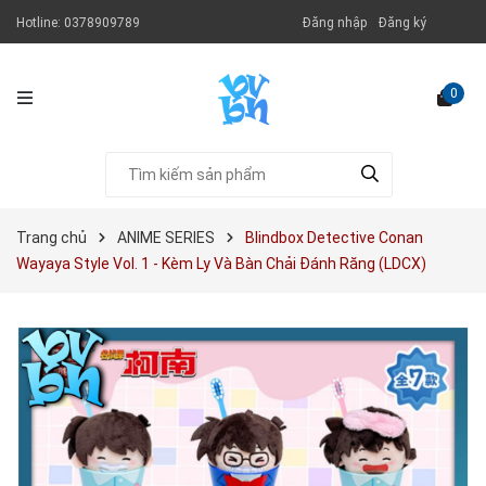
Hotline:
0378909789
Đăng nhập
Đăng ký
0
Trang chủ
ANIME SERIES
Blindbox Detective Conan
Wayaya Style Vol. 1 - Kèm Ly Và Bàn Chải Đánh Răng (LDCX)