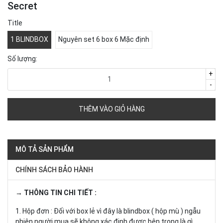
Secret
Title
1 BLINDBOX
Nguyên set 6 box 6 Mặc định
Số lượng:
+
-
THÊM VÀO GIỎ HÀNG
MÔ TẢ SẢN PHẨM
CHÍNH SÁCH BẢO HÀNH
→ THÔNG TIN CHI TIẾT :
1. Hộp đơn : Đối với box lẻ vì đây là blindbox ( hộp mù ) ngẫu
nhiên người mua sẽ không xác định được bên trong là gì