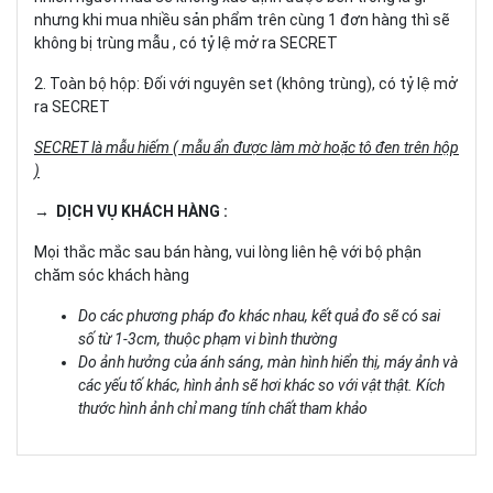
nhưng khi mua nhiều sản phẩm trên cùng 1 đơn hàng thì sẽ
không bị trùng mẫu , có tỷ lệ mở ra SECRET
2. Toàn bộ hộp: Đối với nguyên set (không trùng), có tỷ lệ mở
ra SECRET
SECRET là mẫu hiếm ( mẫu ẩn được làm mờ hoặc tô đen trên hộp
)
→ DỊCH VỤ KHÁCH HÀNG :
Mọi thắc mắc sau bán hàng, vui lòng liên hệ với bộ phận
chăm sóc khách hàng
Do các phương pháp đo khác nhau, kết quả đo sẽ có sai
số từ 1-3cm, thuộc phạm vi bình thường
Do ảnh hưởng của ánh sáng, màn hình hiển thị, máy ảnh và
các yếu tố khác, hình ảnh sẽ hơi khác so với vật thật. Kích
thước hình ảnh chỉ mang tính chất tham khảo