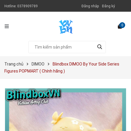
Hotline:
0378909789
Đăng nhập
Đăng ký
0
Trang chủ
DIMOO
Blindbox DIMOO By Your Side Series
Figures POPMART ( Chính hãng )