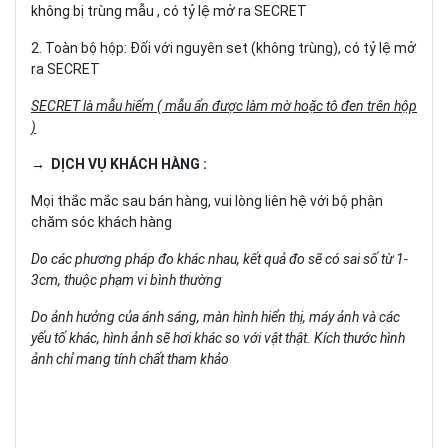
không bị trùng mẫu , có tỷ lệ mở ra SECRET
2. Toàn bộ hộp: Đối với nguyên set (không trùng), có tỷ lệ mở
ra SECRET
SECRET là mẫu hiếm ( mẫu ẩn được làm mờ hoặc tô đen trên hộp
)
→ DỊCH VỤ KHÁCH HÀNG :
Mọi thắc mắc sau bán hàng, vui lòng liên hệ với bộ phận
chăm sóc khách hàng
Do các phương pháp đo khác nhau, kết quả đo sẽ có sai số từ 1-
3cm, thuộc phạm vi bình thường
Do ảnh hưởng của ánh sáng, màn hình hiển thị, máy ảnh và các
yếu tố khác, hình ảnh sẽ hơi khác so với vật thật. Kích thước hình
ảnh chỉ mang tính chất tham khảo