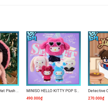
Nommi - Mushroom Hat Plush Blind Box 400% Series
MINISO HELLO KITTY POP STAR Series Plush Blind Box
490.000₫
270.000₫