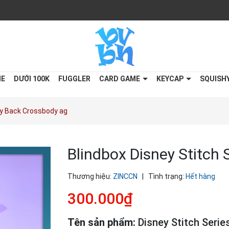
ME
DƯỚI 100K
FUGGLER
CARD GAME
KEYCAP
SQUISH
sy Back Crossbody ag
Blindbox Disney Stitch
Thương hiệu:
ZINCCN
|
Tình trạng:
Hết hàng
300.000₫
Tên sản phẩm:
Disney Stitch Seri