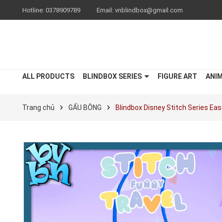
Hotline:
0378909789
Email:
vnblindbox@gmail.com
ALL PRODUCTS
BLINDBOX SERIES
FIGURE ART
ANI
Trang chủ
GẤU BÔNG
Blindbox Disney Stitch Series Ea