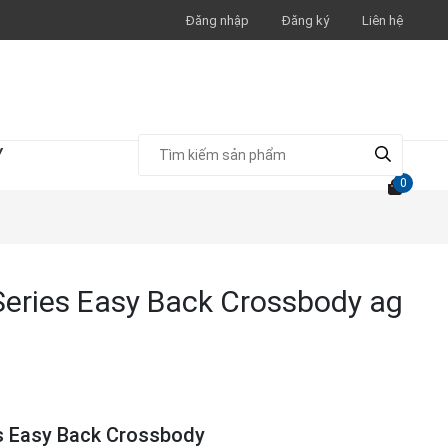
Đăng nhập
Đăng ký
Liên hệ
Y
0
 Series Easy Back Crossbody ag
es Easy Back Crossbody