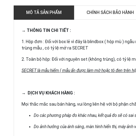
MÔ TẢ SẢN PHẨM
CHÍNH SÁCH BẢO HÀNH
→ THÔNG TIN CHI TIẾT :
1. Hộp đơn : Đối với box lẻ vì đây là blindbox ( hộp mù ) n
trùng mẫu , có tỷ lệ mở ra SECRET
2. Toàn bộ hộp: Đối với nguyên set (không trùng), có tỷ lệ
SECRET là mẫu hiếm ( mẫu ẩn được làm mờ hoặc tô đen trên hộ
→ DỊCH VỤ KHÁCH HÀNG :
Mọi thắc mắc sau bán hàng, vui lòng liên hệ với bộ phận c
Do các phương pháp đo khác nhau, kết quả đo sẽ có sai 
Do ảnh hưởng của ánh sáng, màn hình hiển thị, máy ảnh và