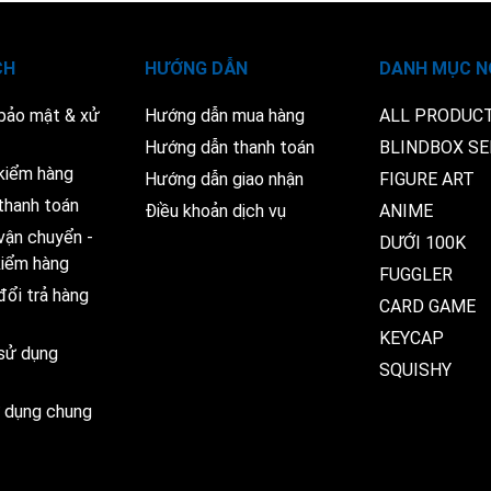
CH
HƯỚNG DẪN
DANH MỤC N
 bảo mật & xử
Hướng dẫn mua hàng
ALL PRODUC
Hướng dẫn thanh toán
BLINDBOX SE
kiểm hàng
Hướng dẫn giao nhận
FIGURE ART
thanh toán
Điều khoản dịch vụ
ANIME
vận chuyển -
DƯỚI 100K
 kiểm hàng
FUGGLER
đổi trả hàng
CARD GAME
KEYCAP
 sử dụng
SQUISHY
ử dụng chung