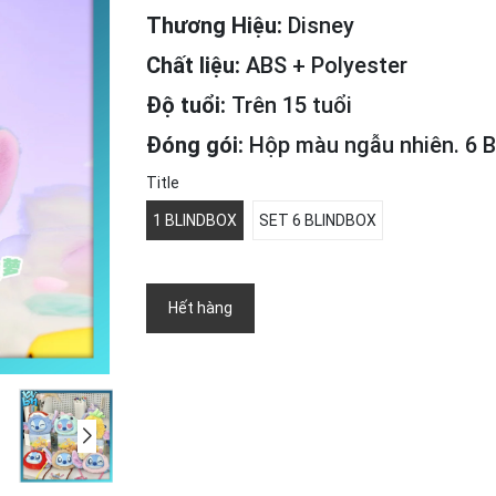
Thương Hiệu:
Disney
Chất liệu:
ABS + Polyester
Độ tuổi:
Trên 15 tuổi
Đóng gói:
Hộp màu ngẫu nhiên. 6 B
Title
1 BLINDBOX
SET 6 BLINDBOX
Hết hàng