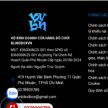
CHÍNH SÁ
Chính sách
lý khiếu nại
Chính sách 
HỘ KINH DOANH CỬA HÀNG ĐỒ CHƠI
BLINDBOXVN
Chính sách 
MST: 8360068625-001 theo GPKD số
Chính sách 
8360068625-001 do phòng Tài Chính-Kế
giao, nhận,
Hoạch Quận Phú Nhuận Cấp ngày 20/08/2024
Chính sách 
Người đại diện: Nguyễn Trúc Quỳnh
hóa
419 Huỳnh Văn Bánh Phường 11 Quận
Chính sách
Phú Nhuận , TP.Hồ Chí Minh
Cookie
0378909789
Quy định s
vnblindbox@gmail.com