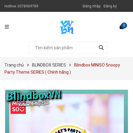
Hotline:
0378909789
Đăng nhập
Đăng ký
0
Trang chủ
BLINDBOX SERIES
Blindbox MINISO Snoopy
Party Theme SERIES ( Chính hãng )