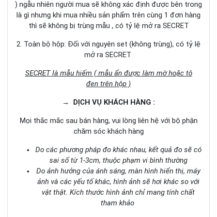
) ngẫu nhiên người mua sẽ không xác định được bên trong
là gì nhưng khi mua nhiều sản phẩm trên cùng 1 đơn hàng
thì sẽ không bị trùng mẫu , có tỷ lệ mở ra SECRET
2. Toàn bộ hộp: Đối với nguyên set (không trùng), có tỷ lệ
mở ra SECRET
SECRET là mẫu hiếm ( mẫu ẩn được làm mờ hoặc tô
đen trên hộp )
→ DỊCH VỤ KHÁCH HÀNG :
Mọi thắc mắc sau bán hàng, vui lòng liên hệ với bộ phận
chăm sóc khách hàng
Do các phương pháp đo khác nhau, kết quả đo sẽ có
sai số từ 1-3cm, thuộc phạm vi bình thường
Do ảnh hưởng của ánh sáng, màn hình hiển thị, máy
ảnh và các yếu tố khác, hình ảnh sẽ hơi khác so với
vật thật. Kích thước hình ảnh chỉ mang tính chất
tham khảo