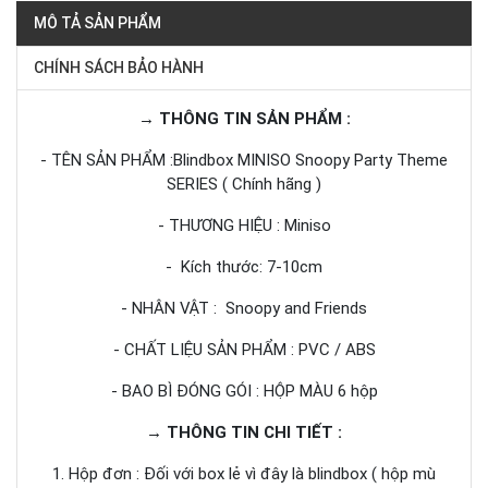
MÔ TẢ SẢN PHẨM
CHÍNH SÁCH BẢO HÀNH
→ THÔNG TIN SẢN PHẨM :
- TÊN SẢN PHẨM :Blindbox MINISO Snoopy Party Theme
SERIES ( Chính hãng )
- THƯƠNG HIỆU : Miniso
- Kích thước: 7-10cm
- NHÂN VẬT : Snoopy and Friends
- CHẤT LIỆU SẢN PHẨM : PVC / ABS
- BAO BÌ ĐÓNG GÓI : HỘP MÀU 6 hộp
→ THÔNG TIN CHI TIẾT :
1. Hộp đơn : Đối với box lẻ vì đây là blindbox ( hộp mù