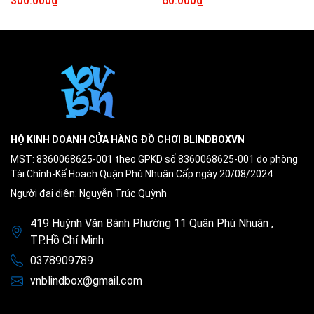
300.000₫
60.000₫
HỘ KINH DOANH CỬA HÀNG ĐỒ CHƠI BLINDBOXVN
MST: 8360068625-001 theo GPKD số 8360068625-001 do phòng
Tài Chính-Kế Hoạch Quận Phú Nhuận Cấp ngày 20/08/2024
Người đại diện: Nguyễn Trúc Quỳnh
419 Huỳnh Văn Bánh Phường 11 Quận Phú Nhuận ,
TP.Hồ Chí Minh
0378909789
vnblindbox@gmail.com