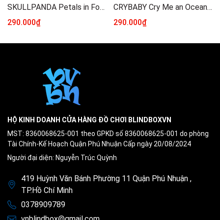
SKULLPANDA Petals in Four Acts Series Figures Blindbox Series
CRYBABY Cry Me an Ocean Series Figures Blindbox Series
290.000₫
290.000₫
HỘ KINH DOANH CỬA HÀNG ĐỒ CHƠI BLINDBOXVN
MST: 8360068625-001 theo GPKD số 8360068625-001 do phòng
Tài Chính-Kế Hoạch Quận Phú Nhuận Cấp ngày 20/08/2024
Người đại diện: Nguyễn Trúc Quỳnh
419 Huỳnh Văn Bánh Phường 11 Quận Phú Nhuận ,
TP.Hồ Chí Minh
0378909789
vnblindbox@gmail.com