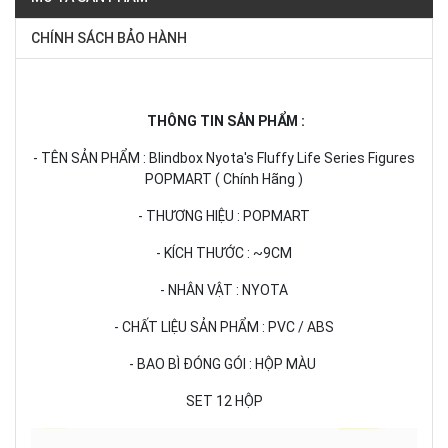
CHÍNH SÁCH BẢO HÀNH
THÔNG TIN SẢN PHẨM :
- TÊN SẢN PHẨM : Blindbox Nyota's Fluffy Life Series Figures
POPMART ( Chính Hãng )
- THƯƠNG HIỆU : POPMART
- KÍCH THƯỚC : ~9CM
- NHÂN VẬT : NYOTA
- CHẤT LIỆU SẢN PHẨM : PVC / ABS
- BAO BÌ ĐÓNG GÓI : HỘP MÀU
SET 12 HỘP