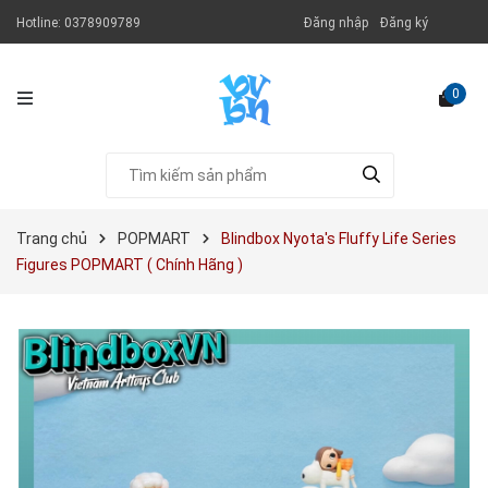
Hotline:
0378909789
Đăng nhập
Đăng ký
0
Trang chủ
POPMART
Blindbox Nyota's Fluffy Life Series
Figures POPMART ( Chính Hãng )