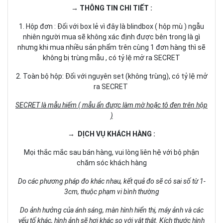
→ THÔNG TIN CHI TIẾT :
1. Hộp đơn : Đối với box lẻ vì đây là blindbox ( hộp mù ) ngẫu
nhiên người mua sẽ không xác định được bên trong là gì
nhưng khi mua nhiều sản phẩm trên cùng 1 đơn hàng thì sẽ
không bị trùng mẫu , có tỷ lệ mở ra SECRET
2. Toàn bộ hộp: Đối với nguyên set (không trùng), có tỷ lệ mở
ra SECRET
SECRET là mẫu hiếm ( mẫu ẩn được làm mờ hoặc tô đen trên hộp
)
→ DỊCH VỤ KHÁCH HÀNG :
Mọi thắc mắc sau bán hàng, vui lòng liên hệ với bộ phận
chăm sóc khách hàng
Do các phương pháp đo khác nhau, kết quả đo sẽ có sai số từ 1-
3cm, thuộc phạm vi bình thường
Do ảnh hưởng của ánh sáng, màn hình hiển thị, máy ảnh và các
yếu tố khác, hình ảnh sẽ hơi khác so với vật thật. Kích thước hình