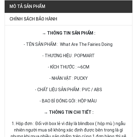
MÔ TẢ SẢN PHẨM
CHÍNH SÁCH BẢO HÀNH
→ THÔNG TIN SẢN PHẨM :
- TÊN SẢN PHẨM : What Are The Fairies Doing
- THƯƠNG HIỆU : POPMART
- KÍCH THƯỚC : ~6CM
- NHÂN VẬT : PUCKY
- CHẤT LIỆU SẢN PHẨM : PVC / ABS
- BAO BÌ ĐÓNG GÓI : HỘP MÀU
→ THÔNG TIN CHI TIẾT :
1. Hộp đơn : Đối với box lẻ vì đây là blindbox ( hộp mù ) ngẫu
nhiên người mua sẽ không xác định được bên trong là gì
nhưng khi mua nhiều sản phẩm trên cùng 1 đơn hàng thì sẽ