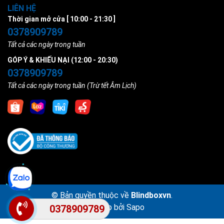
LIÊN HỆ
Thời gian mở cửa [ 10:00 - 21:30 ]
0378909789
Tất cả các ngày trong tuần
GÓP Ý & KHIẾU NẠI (12:00 - 20:30)
0378909789
Tất cả các ngày trong tuần (Trừ tết Âm Lịch)
© Bản quyền thuộc về
Blindboxvn
.
Cung cấp bởi
Sapo
0378909789