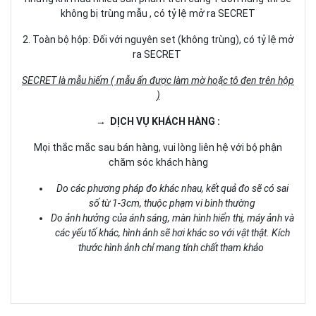
không bị trùng mẫu , có tỷ lệ mở ra SECRET
2. Toàn bộ hộp: Đối với nguyên set (không trùng), có tỷ lệ mở
ra SECRET
SECRET là mẫu hiếm ( mẫu ẩn được làm mờ hoặc tô đen trên hộp
)
→ DỊCH VỤ KHÁCH HÀNG :
Mọi thắc mắc sau bán hàng, vui lòng liên hệ với bộ phận
chăm sóc khách hàng
Do các phương pháp đo khác nhau, kết quả đo sẽ có sai
số từ 1-3cm, thuộc phạm vi bình thường
Do ảnh hưởng của ánh sáng, màn hình hiển thị, máy ảnh và
các yếu tố khác, hình ảnh sẽ hơi khác so với vật thật. Kích
thước hình ảnh chỉ mang tính chất tham khảo