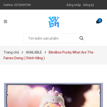
Hotline:
0378909789
Đăng nhập
Đăng ký
0
Trang chủ
AVAILABLE
Blindbox Pucky What Are The
Fairies Doing ( Chính Hãng )