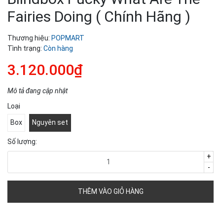
Fairies Doing ( Chính Hãng )
Thương hiệu:
POPMART
Tình trạng:
Còn hàng
3.120.000₫
Mô tả đang cập nhật
Loại
Box
Nguyên set
Số lượng:
+
-
THÊM VÀO GIỎ HÀNG