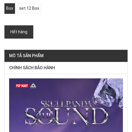
Box
set 12 Box
Hết hàng
MÔ TẢ SẢN PHẨM
CHÍNH SÁCH BẢO HÀNH