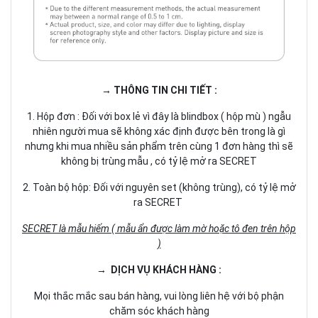
→ THÔNG TIN CHI TIẾT :
1. Hộp đơn : Đối với box lẻ vì đây là blindbox ( hộp mù ) ngẫu
nhiên người mua sẽ không xác định được bên trong là gì
nhưng khi mua nhiều sản phẩm trên cùng 1 đơn hàng thì sẽ
không bị trùng mẫu , có tỷ lệ mở ra SECRET
2. Toàn bộ hộp: Đối với nguyên set (không trùng), có tỷ lệ mở
ra SECRET
SECRET là mẫu hiếm ( mẫu ẩn được làm mờ hoặc tô đen trên hộp
)
→ DỊCH VỤ KHÁCH HÀNG :
Mọi thắc mắc sau bán hàng, vui lòng liên hệ với bộ phận
chăm sóc khách hàng