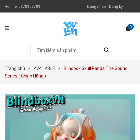
Hotline:
0378909789
Đăng nhập
Đăng ký
0
Trang chủ
AVAILABLE
Blindbox Skull Panda The Sound
Series ( Chính Hãng )