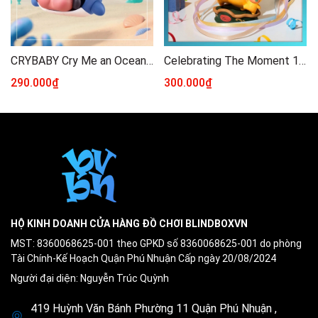
CRYBABY Cry Me an Ocean Series Figures Blindbox Series
Celebrating The Moment 15th Anniversary Blindbox Series POP MART
290.000₫
300.000₫
HỘ KINH DOANH CỬA HÀNG ĐỒ CHƠI BLINDBOXVN
MST: 8360068625-001 theo GPKD số 8360068625-001 do phòng
Tài Chính-Kế Hoạch Quận Phú Nhuận Cấp ngày 20/08/2024
Người đại diện: Nguyễn Trúc Quỳnh
419 Huỳnh Văn Bánh Phường 11 Quận Phú Nhuận ,