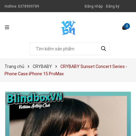
Hotline:
0378909789
Đăng nhập
Đăng ký
0
Trang chủ
CRYBABY
CRYBABY Sunset Concert Series -
Phone Case iPhone 15 ProMax