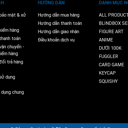
CH
HƯỚNG DẪN
DANH MỤC N
 bảo mật & xử
Hướng dẫn mua hàng
ALL PRODUC
Hướng dẫn thanh toán
BLINDBOX SE
kiểm hàng
Hướng dẫn giao nhận
FIGURE ART
thanh toán
Điều khoản dịch vụ
ANIME
vận chuyển -
DƯỚI 100K
 kiểm hàng
FUGGLER
đổi trả hàng
CARD GAME
KEYCAP
 sử dụng
SQUISHY
ử dụng chung