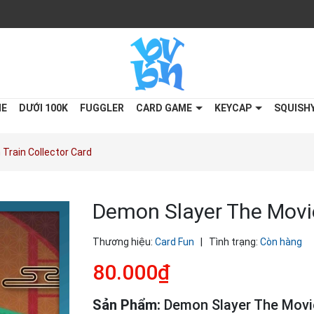
ME
DƯỚI 100K
FUGGLER
CARD GAME
KEYCAP
SQUISH
Train Collector Card
Demon Slayer The Movie
Thương hiệu:
Card Fun
|
Tình trạng:
Còn hàng
80.000₫
Sản Phẩm:
Demon Slayer The Movi