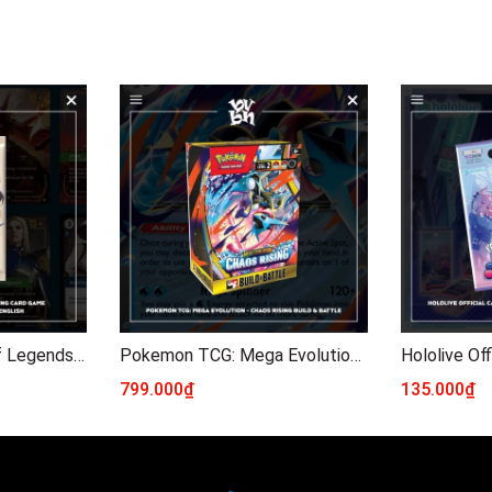
Riftbound: League of Legends Trading Card Game SpiritForged Booster Pack - English
Pokemon TCG: Mega Evolution - Chaos Rising Build & Battle
799.000₫
135.000₫