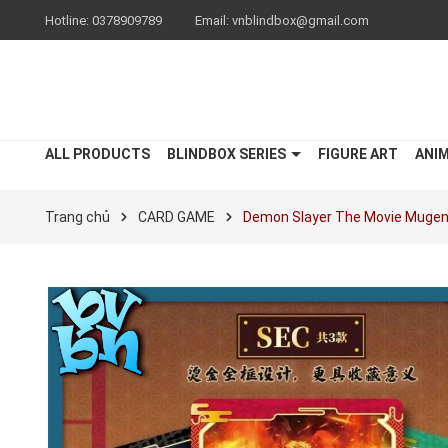
Hotline:
0378909789
Email:
vnblindbox@gmail.com
ALL PRODUCTS
BLINDBOX SERIES
FIGURE ART
ANI
Trang chủ
CARD GAME
Demon Slayer The Movie Mugen 