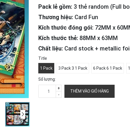
Pack lẻ gồm:
3 thẻ random (Full bo
Thương hiệu:
Card Fun
Kích thước đóng gói:
72MM x 60M
Kích thước thẻ:
88MM x 63MM
Chất liệu:
Card stock + metallic foi
Title
1 Pack
3 Pack 3 1 Pack
6 Pack 6 1 Pack
1
Số lượng:
+
THÊM VÀO GIỎ HÀNG
-