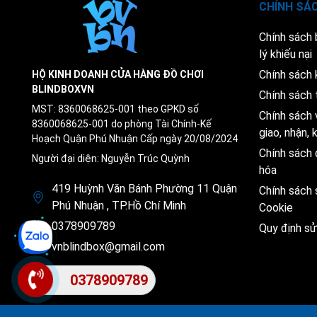
CHÍNH SÁ
Chính sách
lý khiếu nại
Chính sách 
HỘ KINH DOANH CỬA HÀNG ĐỒ CHƠI
BLINDBOXVN
Chính sách 
MST: 8360068625-001 theo GPKD số
Chính sách 
8360068625-001 do phòng Tài Chính-Kế
giao, nhận,
Hoạch Quận Phú Nhuận Cấp ngày 20/08/2024
Chính sách 
Người đại diện: Nguyễn Trúc Quỳnh
hóa
419 Huỳnh Văn Bánh Phường 11 Quận
Chính sách
Phú Nhuận , TP.Hồ Chí Minh
Cookie
0378909789
Quy định s
vnblindbox@gmail.com
0378909789