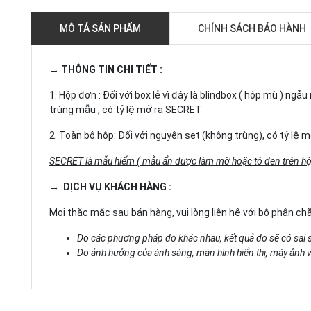
MÔ TẢ SẢN PHẨM
CHÍNH SÁCH BẢO HÀNH
→ THÔNG TIN CHI TIẾT :
1. Hộp đơn : Đối với box lẻ vì đây là blindbox ( hộp mù ) n
trùng mẫu , có tỷ lệ mở ra SECRET
2. Toàn bộ hộp: Đối với nguyên set (không trùng), có tỷ lệ
SECRET là mẫu hiếm ( mẫu ẩn được làm mờ hoặc tô đen trên hộ
→ DỊCH VỤ KHÁCH HÀNG :
Mọi thắc mắc sau bán hàng, vui lòng liên hệ với bộ phận c
Do các phương pháp đo khác nhau, kết quả đo sẽ có sai 
Do ảnh hưởng của ánh sáng, màn hình hiển thị, máy ảnh và