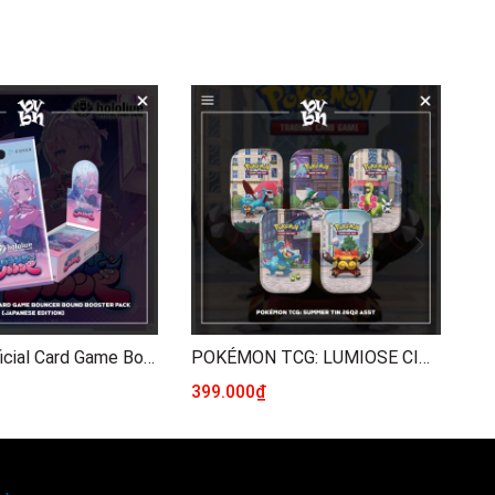
Hololive Official Card Game Bouncer Bound Booster Pack (Japanese Edition)
POKÉMON TCG: LUMIOSE CITY MINI TIN
399.000₫
1.