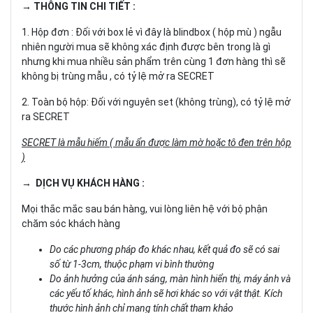
→ THÔNG TIN CHI TIẾT :
1. Hộp đơn : Đối với box lẻ vì đây là blindbox ( hộp mù ) ngẫu
nhiên người mua sẽ không xác định được bên trong là gì
nhưng khi mua nhiều sản phẩm trên cùng 1 đơn hàng thì sẽ
không bị trùng mẫu , có tỷ lệ mở ra SECRET
2. Toàn bộ hộp: Đối với nguyên set (không trùng), có tỷ lệ mở
ra SECRET
SECRET là mẫu hiếm ( mẫu ẩn được làm mờ hoặc tô đen trên hộp
)
→ DỊCH VỤ KHÁCH HÀNG :
Mọi thắc mắc sau bán hàng, vui lòng liên hệ với bộ phận
chăm sóc khách hàng
Do các phương pháp đo khác nhau, kết quả đo sẽ có sai
số từ 1-3cm, thuộc phạm vi bình thường
Do ảnh hưởng của ánh sáng, màn hình hiển thị, máy ảnh và
các yếu tố khác, hình ảnh sẽ hơi khác so với vật thật. Kích
thước hình ảnh chỉ mang tính chất tham khảo