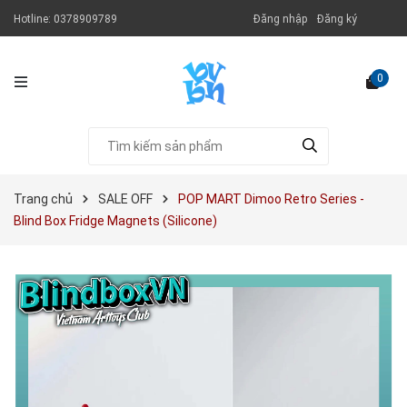
Hotline:
0378909789
Đăng nhập
Đăng ký
0
Trang chủ
SALE OFF
POP MART Dimoo Retro Series -
Blind Box Fridge Magnets (Silicone)