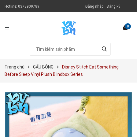
Hotline:
0378909789
Đăng nhập
Đăng ký
0
Trang chủ
GẤU BÔNG
Disney Stitch Eat Something
Before Sleep Vinyl Plush Blindbox Series