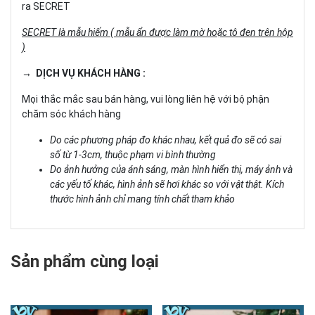
ra SECRET
SECRET là mẫu hiếm ( mẫu ẩn được làm mờ hoặc tô đen trên hộp
)
→ DỊCH VỤ KHÁCH HÀNG :
Mọi thắc mắc sau bán hàng, vui lòng liên hệ với bộ phận
chăm sóc khách hàng
Do các phương pháp đo khác nhau, kết quả đo sẽ có sai
số từ 1-3cm, thuộc phạm vi bình thường
Do ảnh hưởng của ánh sáng, màn hình hiển thị, máy ảnh và
các yếu tố khác, hình ảnh sẽ hơi khác so với vật thật. Kích
thước hình ảnh chỉ mang tính chất tham khảo
Sản phẩm cùng loại