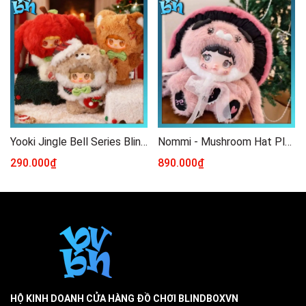
Yooki Jingle Bell Series Blindbox
Nommi - Mushroom Hat Plush Blind Box 400% Series
290.000₫
890.000₫
HỘ KINH DOANH CỬA HÀNG ĐỒ CHƠI BLINDBOXVN