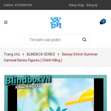
Hotline:
0378909789
Đăng nhập
Đăng ký
0
Trang chủ
BLINDBOX SERIES
Disney Stitch Summer
Carnival Series Figures ( Chính Hãng )