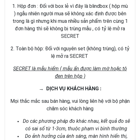
1. Hộp đơn : Đối với box lẻ vì đây là blindbox ( hộp mù
) ngẫu nhiên người mua sẽ không xác định được bên
trong là gì nhưng khi mua nhiều sản phẩm trên cùng 1
đơn hàng thì sẽ không bị trùng mẫu , có tỷ lệ mở ra
SECRET
2. Toàn bộ hộp: Đối với nguyên set (không trùng), có tỷ
lệ mở ra SECRET
SECRET là mẫu hiếm ( mẫu ẩn được làm mờ hoặc tô
đen trên hộp )
→ DỊCH VỤ KHÁCH HÀNG :
Mọi thắc mắc sau bán hàng, vui lòng liên hệ với bộ phận
chăm sóc khách hàng
Do các phương pháp đo khác nhau, kết quả đo sẽ
có sai số từ 1-3cm, thuộc phạm vi bình thường
Do ảnh hưởng của ánh sáng, màn hình hiển thị,