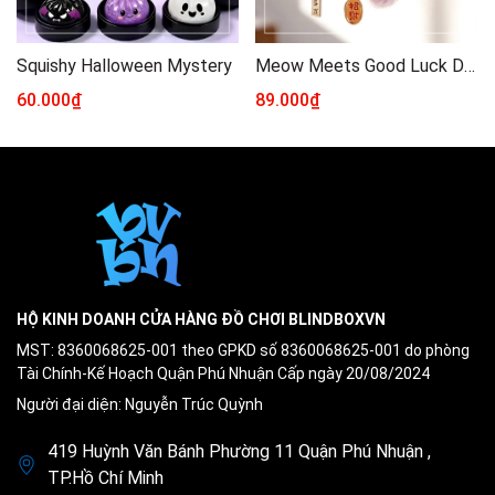
Squishy Halloween Mystery
Meow Meets Good Luck Dây Đeo Điện Thoại Ver3
60.000₫
89.000₫
HỘ KINH DOANH CỬA HÀNG ĐỒ CHƠI BLINDBOXVN
MST: 8360068625-001 theo GPKD số 8360068625-001 do phòng
Tài Chính-Kế Hoạch Quận Phú Nhuận Cấp ngày 20/08/2024
Người đại diện: Nguyễn Trúc Quỳnh
419 Huỳnh Văn Bánh Phường 11 Quận Phú Nhuận ,
TP.Hồ Chí Minh