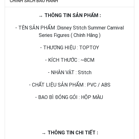
CHÍNH SÁCH BẢO HÀNH
→ THÔNG TIN SẢN PHẨM :
- TÊN SẢN PHẨM :Disney Stitch Summer Carnival
Series Figures ( Chính Hãng )
- THƯƠNG HIỆU : TOPTOY
- KÍCH THƯỚC : ~8CM
- NHÂN VẬT : Stitch
- CHẤT LIỆU SẢN PHẨM : PVC / ABS
- BAO BÌ ĐÓNG GÓI : HỘP MÀU
→ THÔNG TIN CHI TIẾT :