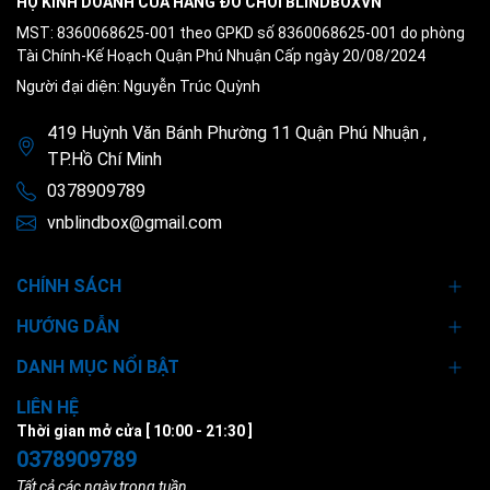
HỘ KINH DOANH CỬA HÀNG ĐỒ CHƠI BLINDBOXVN
MST: 8360068625-001 theo GPKD số 8360068625-001 do phòng
Tài Chính-Kế Hoạch Quận Phú Nhuận Cấp ngày 20/08/2024
Người đại diện: Nguyễn Trúc Quỳnh
419 Huỳnh Văn Bánh Phường 11 Quận Phú Nhuận ,
TP.Hồ Chí Minh
0378909789
vnblindbox@gmail.com
CHÍNH SÁCH
HƯỚNG DẪN
DANH MỤC NỔI BẬT
LIÊN HỆ
Thời gian mở cửa [ 10:00 - 21:30 ]
0378909789
Tất cả các ngày trong tuần