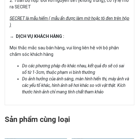
2. Toàn bộ hộp: Đối với nguyên set (không trùng), có tỷ lệ mở
ra SECRET
SECRET là mẫu hiếm ( mẫu ẩn được làm mờ hoặc tô đen trên hộp
)
→ DỊCH VỤ KHÁCH HÀNG :
Mọi thắc mắc sau bán hàng, vui lòng liên hệ với bộ phận
chăm sóc khách hàng
Do các phương pháp đo khác nhau, kết quả đo sẽ có sai
số từ 1-3cm, thuộc phạm vi bình thường
Do ảnh hưởng của ánh sáng, màn hình hiển thị, máy ảnh và
các yếu tố khác, hình ảnh sẽ hơi khác so với vật thật. Kích
thước hình ảnh chỉ mang tính chất tham khảo
Sản phẩm cùng loại