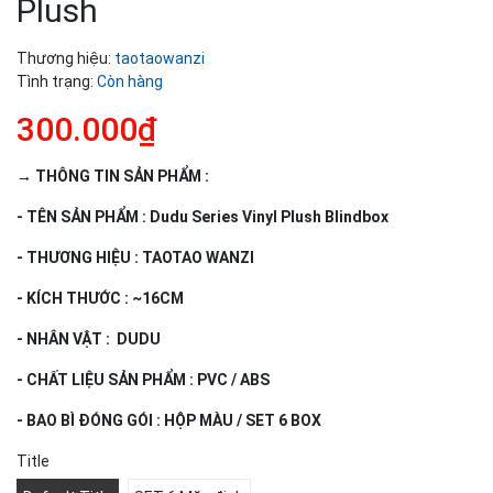
Plush
Thương hiệu:
taotaowanzi
Tình trạng:
Còn hàng
300.000₫
→ THÔNG TIN SẢN PHẨM :
- TÊN SẢN PHẨM : Dudu Series Vinyl Plush Blindbox
- THƯƠNG HIỆU : TAOTAO WANZI
- KÍCH THƯỚC : ~16CM
- NHÂN VẬT : DUDU
- CHẤT LIỆU SẢN PHẨM : PVC / ABS
- BAO BÌ ĐÓNG GÓI : HỘP MÀU / SET 6 BOX
Title