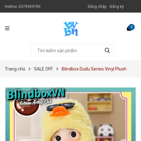
Hotline:
0378909789
Đăng nhập
Đăng ký
0
Trang chủ
SALE OFF
Blindbox Dudu Series Vinyl Plush