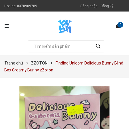
Hotline:
0378909789
Đăng nhập
Đăng ký
0
Trang chủ
ZZOTON
Finding Unicorn Delicious Bunny Blind
Box Creamy Bunny zZoton