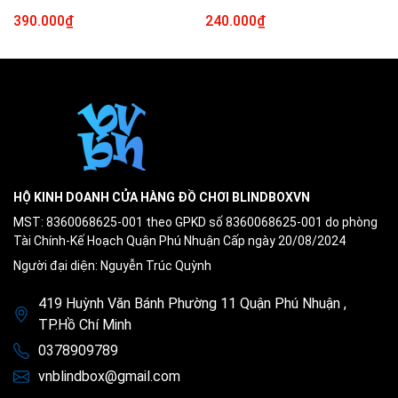
390.000₫
240.000₫
HỘ KINH DOANH CỬA HÀNG ĐỒ CHƠI BLINDBOXVN
MST: 8360068625-001 theo GPKD số 8360068625-001 do phòng
Tài Chính-Kế Hoạch Quận Phú Nhuận Cấp ngày 20/08/2024
Người đại diện: Nguyễn Trúc Quỳnh
419 Huỳnh Văn Bánh Phường 11 Quận Phú Nhuận ,
TP.Hồ Chí Minh
0378909789
vnblindbox@gmail.com