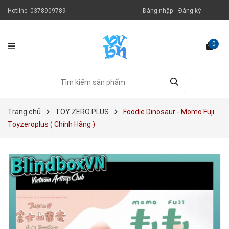
Hotline:
0378909789
Đăng nhập
Đăng ký
0
Trang chủ
TOY ZERO PLUS
Foodie Dinosaur - Momo Fuji
Toyzeroplus ( Chính Hãng )