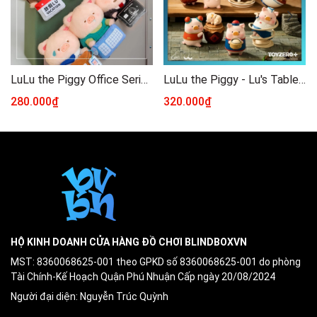
LuLu the Piggy Office Series - My Workplace Partners Monitor Plush Key Blindbox Series
LuLu the Piggy - Lu's Table Series (Blind Box)
280.000₫
320.000₫
HỘ KINH DOANH CỬA HÀNG ĐỒ CHƠI BLINDBOXVN
MST: 8360068625-001 theo GPKD số 8360068625-001 do phòng
Tài Chính-Kế Hoạch Quận Phú Nhuận Cấp ngày 20/08/2024
Người đại diện: Nguyễn Trúc Quỳnh