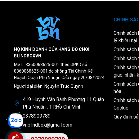
CHÍNH SÁ
Chính sách
lý khiếu nại
Chính sách 
HỘ KINH DOANH CỬA HÀNG ĐỒ CHƠI
BLINDBOXVN
Chính sách 
MST: 8360068625-001 theo GPKD số
Chính sách 
8360068625-001 do phòng Tài Chính-Kế
giao, nhận,
Hoạch Quận Phú Nhuận Cấp ngày 20/08/2024
Chính sách 
Người đại diện: Nguyễn Trúc Quỳnh
hóa
419 Huỳnh Văn Bánh Phường 11 Quận
Chính sách
Phú Nhuận , TP.Hồ Chí Minh
Cookie
0378909789
Quy định s
vnblindbox@gmail.com