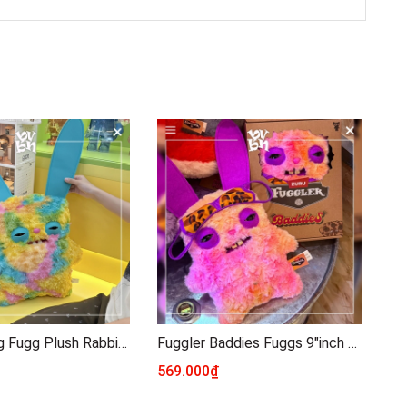
Fuggler Bigg Fugg Plush Rabbid Rabbit 17" Zuru Toys
Fuggler Baddies Fuggs 9"inch ZURU TOYS
569.000₫