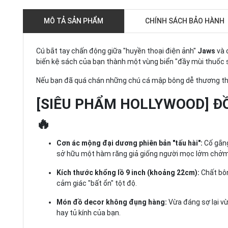
MÔ TẢ SẢN PHẨM
CHÍNH SÁCH BẢO HÀNH
Cú bắt tay chấn động giữa "huyền thoại điện ảnh"
Jaws
và 
biến kệ sách của bạn thành một vùng biển "đầy mùi thuốc s
Nếu bạn đã quá chán những chú cá mập bông dễ thương thôn
[SIÊU PHẨM HOLLYWOOD] ĐỒ
🔥
Cơn ác mộng đại dương phiên bản "tấu hài":
Cố gắng
sở hữu một hàm răng giả giống người mọc lởm chởm 
Kích thước khổng lồ 9 inch (khoảng 22cm):
Chất bôn
cảm giác "bất ổn" tột độ.
Món đồ decor không đụng hàng:
Vừa đáng sợ lại vừ
hay tủ kính của bạn.