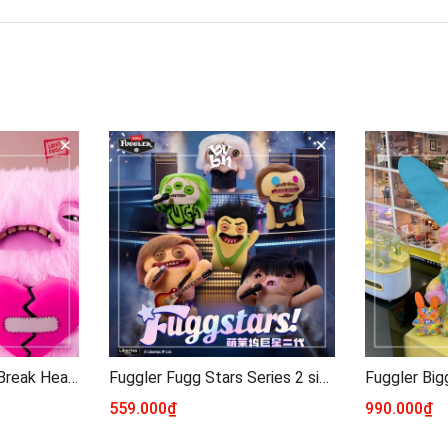
Fuggler Love Fuggs Break Heart 9"inch ZURU TOYS
Fuggler Fugg Stars Series 2 size 9"inch Series Zuru Toys
559.000₫
990.000₫