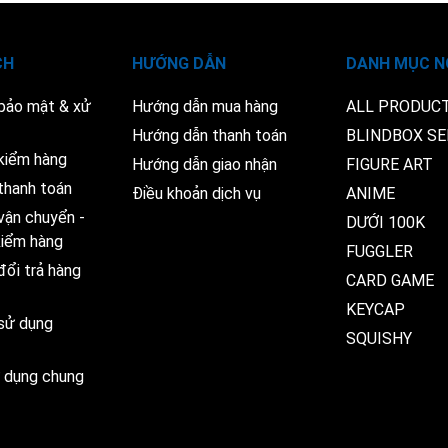
CH
HƯỚNG DẪN
DANH MỤC N
 bảo mật & xử
Hướng dẫn mua hàng
ALL PRODUC
Hướng dẫn thanh toán
BLINDBOX SE
kiểm hàng
Hướng dẫn giao nhận
FIGURE ART
thanh toán
Điều khoản dịch vụ
ANIME
vận chuyển -
DƯỚI 100K
 kiểm hàng
FUGGLER
đổi trả hàng
CARD GAME
KEYCAP
 sử dụng
SQUISHY
ử dụng chung