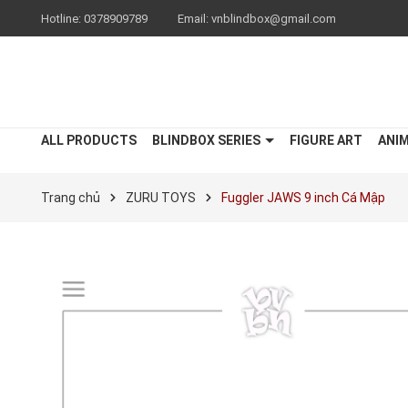
Hotline:
0378909789
Email:
vnblindbox@gmail.com
ALL PRODUCTS
BLINDBOX SERIES
FIGURE ART
ANI
Trang chủ
ZURU TOYS
Fuggler JAWS 9 inch Cá Mập