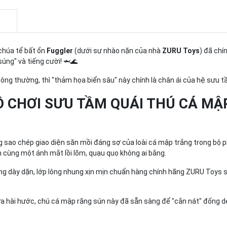
chúa tể bất ổn
Fuggler
(dưới sự nhào nặn của nhà
ZURU Toys
) đã chí
úng" và tiếng cười! 🦈🌊
g thường, thì "thảm họa biển sâu" này chính là chân ái của hệ sưu t
 CHƠI SƯU TẦM QUÁI THÚ CÁ MẬP
 sao chép giao diện săn mồi đáng sợ của loài cá mập trắng trong bộ p
cùng một ánh mắt lồi lõm, quạu quọ không ai bằng.
g dày dặn, lớp lông nhung xịn mịn chuẩn hàng chính hãng ZURU Toys sả
a hài hước, chú cá mập răng sún này đã sẵn sàng để "cắn nát" đống de