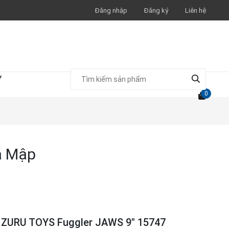
Đăng nhập
Đăng ký
Liên hệ
Y
0
á Mập
 ZURU TOYS Fuggler JAWS 9" 15747