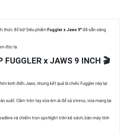
nh thức đổ bộ! Siêu phẩm
Fuggler x Jaws 9"
đã sẵn sàng
ầm độc lạ.
 FUGGLER x JAWS 9 INCH 🎬
him kinh điển
Jaws
, nhưng kết quả là chiếc Fuggler này lại
n xuất. Cầm trên tay vừa êm ái để xả stress, vừa mang lại
adline và chiếm trọn spotlight trên kệ sách, bàn máy tính