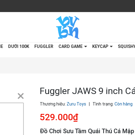
ME
DƯỚI 100K
FUGGLER
CARD GAME
KEYCAP
SQUISH
Fuggler JAWS 9 inch C
Thương hiệu:
Zuru Toys
|
Tình trạng:
Còn hàng
529.000₫
Đồ Chơi Sưu Tầm Quái Thú Cá Mập