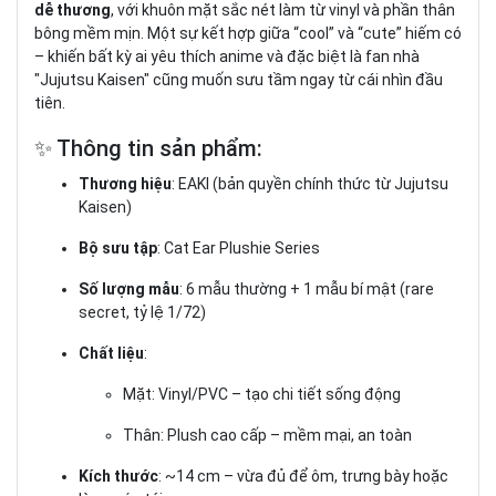
dễ thương
, với khuôn mặt sắc nét làm từ vinyl và phần thân
bông mềm mịn. Một sự kết hợp giữa “cool” và “cute” hiếm có
– khiến bất kỳ ai yêu thích anime và đặc biệt là fan nhà
"Jujutsu Kaisen" cũng muốn sưu tầm ngay từ cái nhìn đầu
tiên.
✨ Thông tin sản phẩm:
Thương hiệu
: EAKI (bản quyền chính thức từ Jujutsu
Kaisen)
Bộ sưu tập
: Cat Ear Plushie Series
Số lượng mẫu
: 6 mẫu thường + 1 mẫu bí mật (rare
secret, tỷ lệ 1/72)
Chất liệu
:
Mặt: Vinyl/PVC – tạo chi tiết sống động
Thân: Plush cao cấp – mềm mại, an toàn
Kích thước
: ~14 cm – vừa đủ để ôm, trưng bày hoặc