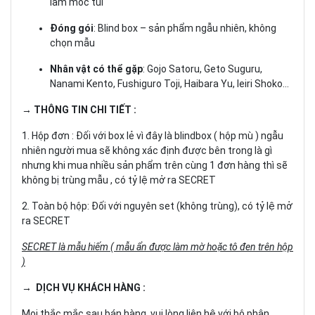
làm móc túi
Đóng gói
: Blind box – sản phẩm ngẫu nhiên, không
chọn mẫu
Nhân vật có thể gặp
: Gojo Satoru, Geto Suguru,
Nanami Kento, Fushiguro Toji, Haibara Yu, Ieiri Shoko...
→ THÔNG TIN CHI TIẾT :
1. Hộp đơn : Đối với box lẻ vì đây là blindbox ( hộp mù ) ngẫu
nhiên người mua sẽ không xác định được bên trong là gì
nhưng khi mua nhiều sản phẩm trên cùng 1 đơn hàng thì sẽ
không bị trùng mẫu , có tỷ lệ mở ra SECRET
2. Toàn bộ hộp: Đối với nguyên set (không trùng), có tỷ lệ mở
ra SECRET
SECRET là mẫu hiếm ( mẫu ẩn được làm mờ hoặc tô đen trên hộp
)
→ DỊCH VỤ KHÁCH HÀNG :
Mọi thắc mắc sau bán hàng, vui lòng liên hệ với bộ phận