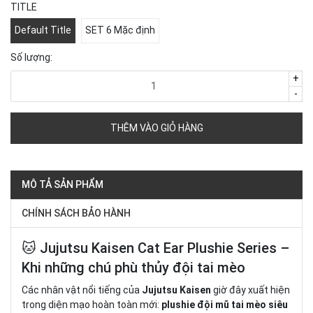
TITLE
Default Title
SET 6 Mặc định
Số lượng:
+
-
THÊM VÀO GIỎ HÀNG
MÔ TẢ SẢN PHẨM
CHÍNH SÁCH BẢO HÀNH
🐱 Jujutsu Kaisen Cat Ear Plushie Series –
Khi những chú phù thủy đội tai mèo
Các nhân vật nổi tiếng của
Jujutsu Kaisen
giờ đây xuất hiện
trong diện mạo hoàn toàn mới:
plushie đội mũ tai mèo siêu