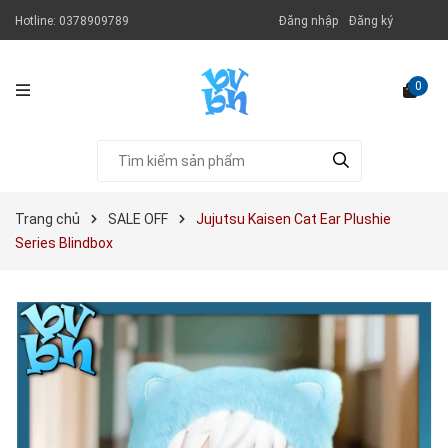
Hotline:
0378909789
Đăng nhập
Đăng ký
0
Trang chủ
SALE OFF
Jujutsu Kaisen Cat Ear Plushie
Series Blindbox