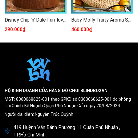
Disney Chip 'n' Dale Fun-loving Brothers Series Figure
Baby Molly Fruity Aroma Series - Sachet Pendant Blind Box
290.000₫
460.000₫
HỘ KINH DOANH CỬA HÀNG ĐỒ CHƠI BLINDBOXVN
MST: 8360068625-001 theo GPKD số 8360068625-001 do phòng
Tài Chính-Kế Hoạch Quận Phú Nhuận Cấp ngày 20/08/2024
Người đại diện: Nguyễn Trúc Quỳnh
419 Huỳnh Văn Bánh Phường 11 Quận Phú Nhuận ,
TP.Hồ Chí Minh