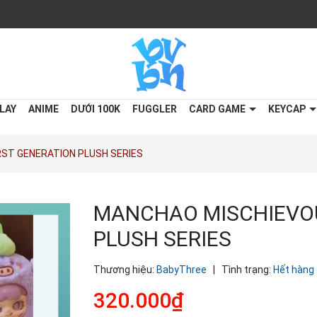
LAY
ANIME
DƯỚI 100K
FUGGLER
CARD GAME
KEYCAP
RST GENERATION PLUSH SERIES
MANCHAO MISCHIEVOU
PLUSH SERIES
Thương hiệu:
BabyThree
|
Tình trạng:
Hết hàng
320.000₫