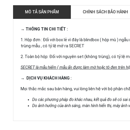
MÔ TẢ SẢN PHẨM
CHÍNH SÁCH BẢO HÀNH
→ THÔNG TIN CHI TIẾT :
1. Hộp đơn : Đối với box lẻ vì đây là blindbox ( hộp mù ) n
trùng mẫu , có tỷ lệ mở ra SECRET
2. Toàn bộ hộp: Đối với nguyên set (không trùng), có tỷ lệ
SECRET là mẫu hiếm ( mẫu ẩn được làm mờ hoặc tô đen trên hộ
→ DỊCH VỤ KHÁCH HÀNG :
Mọi thắc mắc sau bán hàng, vui lòng liên hệ với bộ phận c
Do các phương pháp đo khác nhau, kết quả đo sẽ có sai 
Do ảnh hưởng của ánh sáng, màn hình hiển thị, máy ảnh và