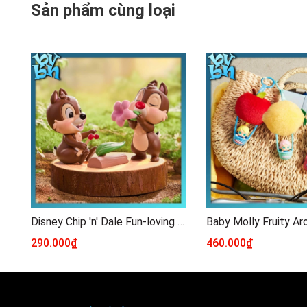
Sản phẩm cùng loại
Disney Chip 'n' Dale Fun-loving Brothers Series Figure
290.000₫
460.000₫