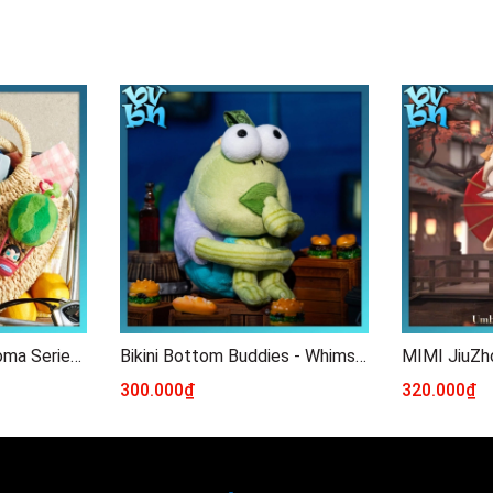
Baby Molly Fruity Aroma Series - Sachet Pendant Blind Box
Bikini Bottom Buddies - Whimsical Plush POP MART
300.000₫
320.000₫