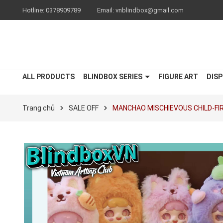
Hotline:
0378909789
Email:
vnblindbox@gmail.com
ALL PRODUCTS
BLINDBOX SERIES
FIGURE ART
DISP
Trang chủ
SALE OFF
MANCHAO MISCHIEVOUS CHILD-FI