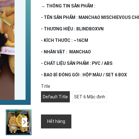
→ THÔNG TIN SẢN PHẨM :
- TÊN SẢN PHẨM : MANCHAO MISCHIEVOUS CH
- THƯƠNG HIỆU : BLINDBOXVN
- KÍCH THƯỚC : ~16CM
- NHÂN VẬT : MANCHAO
- CHẤT LIỆU SẢN PHẨM : PVC / ABS
- BAO BÌ ĐÓNG GÓI : HỘP MÀU / SET 6 BOX
Title
Default Title
SET 6 Mặc định
Hết hàng