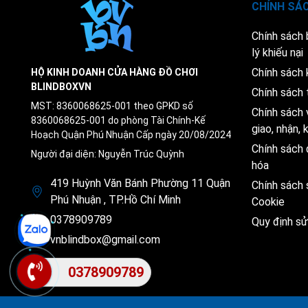
CHÍNH SÁ
Chính sách
lý khiếu nại
Chính sách 
HỘ KINH DOANH CỬA HÀNG ĐỒ CHƠI
BLINDBOXVN
Chính sách 
MST: 8360068625-001 theo GPKD số
Chính sách 
8360068625-001 do phòng Tài Chính-Kế
giao, nhận,
Hoạch Quận Phú Nhuận Cấp ngày 20/08/2024
Chính sách 
Người đại diện: Nguyễn Trúc Quỳnh
hóa
419 Huỳnh Văn Bánh Phường 11 Quận
Chính sách
Phú Nhuận , TP.Hồ Chí Minh
Cookie
0378909789
Quy định s
vnblindbox@gmail.com
0378909789