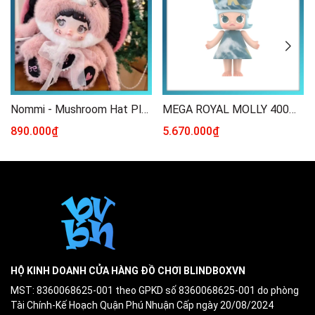
Nommi - Mushroom Hat Plush Blind Box 400% Series
MEGA ROYAL MOLLY 400% DIDI-TO LOVE
890.000₫
5.670.000₫
HỘ KINH DOANH CỬA HÀNG ĐỒ CHƠI BLINDBOXVN
MST: 8360068625-001 theo GPKD số 8360068625-001 do phòng
Tài Chính-Kế Hoạch Quận Phú Nhuận Cấp ngày 20/08/2024