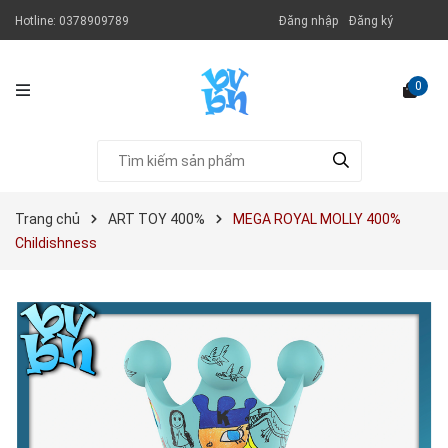
Hotline:
0378909789
Đăng nhập
Đăng ký
0
Trang chủ
ART TOY 400%
MEGA ROYAL MOLLY 400%
Childishness