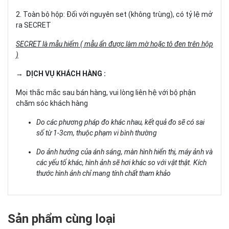
2. Toàn bộ hộp: Đối với nguyên set (không trùng), có tỷ lệ mở
ra SECRET
SECRET là mẫu hiếm ( mẫu ẩn được làm mờ hoặc tô đen trên hộp
)
→ DỊCH VỤ KHÁCH HÀNG :
Mọi thắc mắc sau bán hàng, vui lòng liên hệ với bộ phận
chăm sóc khách hàng
Do các phương pháp đo khác nhau, kết quả đo sẽ có sai
số từ 1-3cm, thuộc phạm vi bình thường
Do ảnh hưởng của ánh sáng, màn hình hiển thị, máy ảnh và
các yếu tố khác, hình ảnh sẽ hơi khác so với vật thật. Kích
thước hình ảnh chỉ mang tính chất tham khảo
Sản phẩm cùng loại