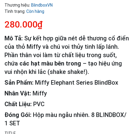
Thương hiệu:
BlindboxVN
Tình trạng:
Còn hàng
280.000₫
Mô Tả:
Sự kết hợp giữa nét dễ thương cổ điển
của thỏ Miffy và chú voi thủy tinh lấp lánh.
Phần thân voi làm từ chất liệu trong suốt,
chứa
các hạt màu bên trong
– tạo hiệu ứng
vui nhộn khi lắc (shake shake!).
Sản Phẩm:
Miffy Elephant Series BlindBox
Nhân Vật:
Miffy
Chất Liệu:
PVC
Đóng Gói:
Hộp màu ngẫu nhiên. 8 BLINDBOX/
1 SET
TITLE