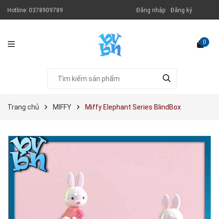
Hotline:
0378909789
Đăng nhập
Đăng ký
0
Trang chủ
MIFFY
Miffy Elephant Series BlindBox