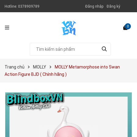
Hotline:
0378909789
Đăng nhập
Đăng ký
0
Trang chủ
MOLLY
MOLLY Metamorphose into Swan
Action Figure BJD ( Chính hãng )