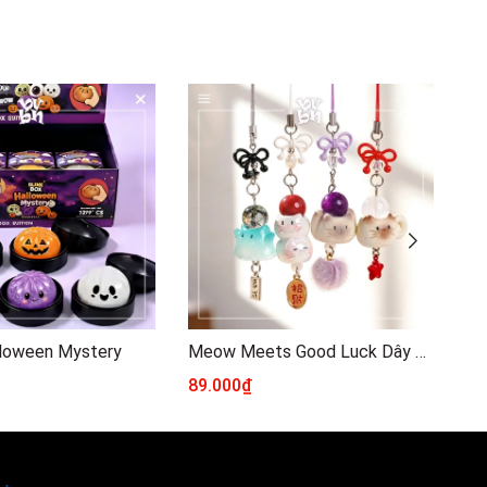
lloween Mystery
Meow Meets Good Luck Dây Đeo Điện Thoại Ver3
89.000₫
13