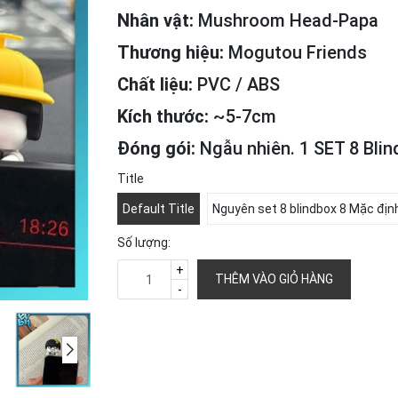
Nhân vật:
Mushroom Head-Papa
Thương hiệu:
Mogutou Friends
Chất liệu:
PVC / ABS
Kích thước:
~5-7cm
Đóng gói:
Ngẫu nhiên. 1 SET 8 Bli
Title
Default Title
Nguyên set 8 blindbox 8 Mặc địn
Số lượng:
+
THÊM VÀO GIỎ HÀNG
-