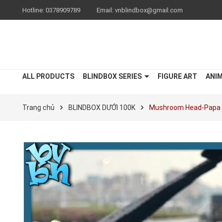
Hotline:
0378909789
Email:
vnblindbox@gmail.com
ALL PRODUCTS
BLINDBOX SERIES
FIGURE ART
ANI
Trang chủ
BLINDBOX DƯỚI 100K
Mushroom Head-Papa Do