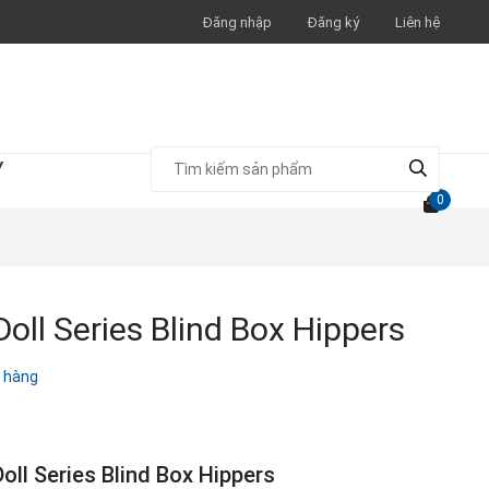
Đăng nhập
Đăng ký
Liên hệ
Y
0
l Series Blind Box Hippers
 hàng
l Series Blind Box Hippers