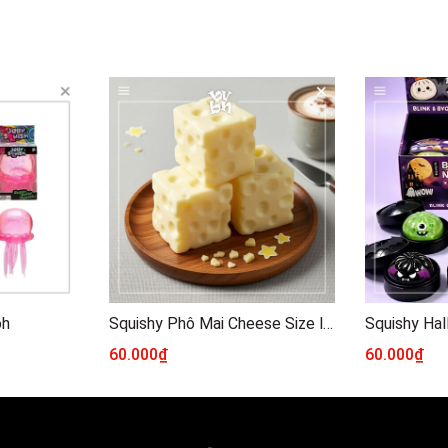
oh
Squishy Phô Mai Cheese Size lớn
Squishy Ha
60.000₫
60.000₫