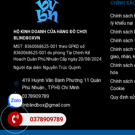
CHÍNH SÁ
Chính sách
lý khiếu nại
Chính sách 
HỘ KINH DOANH CỬA HÀNG ĐỒ CHƠI
BLINDBOXVN
Chính sách 
MST: 8360068625-001 theo GPKD số
Chính sách 
8360068625-001 do phòng Tài Chính-Kế
giao, nhận,
Hoạch Quận Phú Nhuận Cấp ngày 20/08/2024
Chính sách 
Người đại diện: Nguyễn Trúc Quỳnh
hóa
419 Huỳnh Văn Bánh Phường 11 Quận
Chính sách
Phú Nhuận , TP.Hồ Chí Minh
Cookie
0378909789
Quy định s
vnblindbox@gmail.com
0378909789