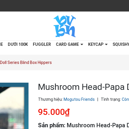
ME
DƯỚI 100K
FUGGLER
CARD GAME
KEYCAP
SQUISH
ll Series Blind Box Hippers
Mushroom Head-Papa Dol
Thương hiệu:
Mogutou Friends
|
Tình trạng:
Còn
95.000₫
Sản phẩm:
Mushroom Head-Papa Dol