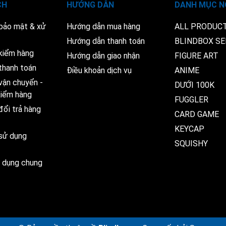
CH
HƯỚNG DẪN
DANH MỤC N
 bảo mật & xử
Hướng dẫn mua hàng
ALL PRODUC
Hướng dẫn thanh toán
BLINDBOX SE
kiểm hàng
Hướng dẫn giao nhận
FIGURE ART
thanh toán
Điều khoản dịch vụ
ANIME
vận chuyển -
DƯỚI 100K
 kiểm hàng
FUGGLER
đổi trả hàng
CARD GAME
KEYCAP
 sử dụng
SQUISHY
ử dụng chung