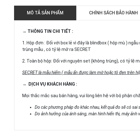
MÔ TẢ SẢN PHẨM
CHÍNH SÁCH BẢO HÀNH
→ THÔNG TIN CHI TIẾT :
1. Hộp đơn : Đối với box lẻ vì đây là blindbox ( hộp mù ) n
trùng mẫu , có tỷ lệ mở ra SECRET
2. Toàn bộ hộp: Đối với nguyên set (không trùng), có tỷ lệ
SECRET là mẫu hiếm ( mẫu ẩn được làm mờ hoặc tô đen trên hộ
→ DỊCH VỤ KHÁCH HÀNG :
Mọi thắc mắc sau bán hàng, vui lòng liên hệ với bộ phận c
Do các phương pháp đo khác nhau, kết quả đo sẽ có sai 
Do ảnh hưởng của ánh sáng, màn hình hiển thị, máy ảnh và