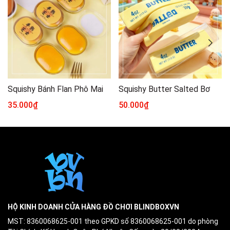
Squishy Bánh Flan Phô Mai
Squishy Butter Salted Bơ
35.000₫
50.000₫
HỘ KINH DOANH CỬA HÀNG ĐỒ CHƠI BLINDBOXVN
MST: 8360068625-001 theo GPKD số 8360068625-001 do phòng