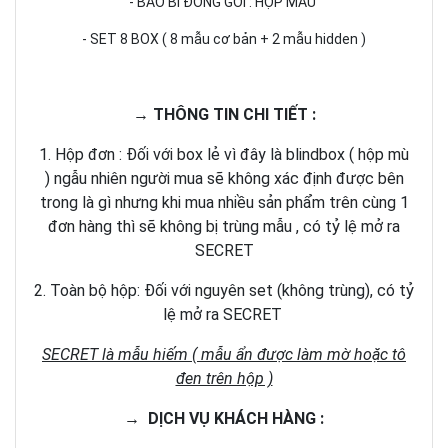
- BAO BÌ ĐÓNG GÓI : HỘP MÀU
- SET 8 BOX ( 8 mẫu cơ bản + 2 mẫu hidden )
→ THÔNG TIN CHI TIẾT :
1. Hộp đơn : Đối với box lẻ vì đây là blindbox ( hộp mù
) ngẫu nhiên người mua sẽ không xác định được bên
trong là gì nhưng khi mua nhiều sản phẩm trên cùng 1
đơn hàng thì sẽ không bị trùng mẫu , có tỷ lệ mở ra
SECRET
2. Toàn bộ hộp: Đối với nguyên set (không trùng), có tỷ
lệ mở ra SECRET
SECRET là mẫu hiếm ( mẫu ẩn được làm mờ hoặc tô
đen trên hộp )
→ DỊCH VỤ KHÁCH HÀNG :