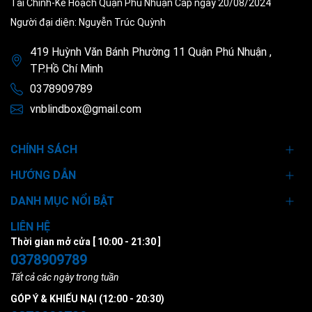
Tài Chính-Kế Hoạch Quận Phú Nhuận Cấp ngày 20/08/2024
Người đại diện: Nguyễn Trúc Quỳnh
419 Huỳnh Văn Bánh Phường 11 Quận Phú Nhuận ,
TP.Hồ Chí Minh
0378909789
vnblindbox@gmail.com
CHÍNH SÁCH
HƯỚNG DẪN
DANH MỤC NỔI BẬT
LIÊN HỆ
Thời gian mở cửa [ 10:00 - 21:30 ]
0378909789
Tất cả các ngày trong tuần
GÓP Ý & KHIẾU NẠI (12:00 - 20:30)