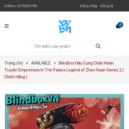
Hotline:
0378909789
Đăng nhập
Đăng ký
0
Trang chủ
AVAILABLE
Blindbox Hậu Cung Chân Hoàn
Truyện Empresses In The Palace Legend of Zhen Huan Series 2 (
Chính Hãng )