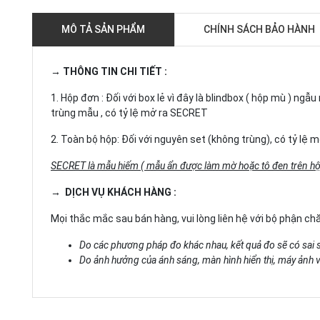
MÔ TẢ SẢN PHẨM
CHÍNH SÁCH BẢO HÀNH
→ THÔNG TIN CHI TIẾT :
1. Hộp đơn : Đối với box lẻ vì đây là blindbox ( hộp mù ) n
trùng mẫu , có tỷ lệ mở ra SECRET
2. Toàn bộ hộp: Đối với nguyên set (không trùng), có tỷ lệ
SECRET là mẫu hiếm ( mẫu ẩn được làm mờ hoặc tô đen trên hộ
→ DỊCH VỤ KHÁCH HÀNG :
Mọi thắc mắc sau bán hàng, vui lòng liên hệ với bộ phận c
Do các phương pháp đo khác nhau, kết quả đo sẽ có sai 
Do ảnh hưởng của ánh sáng, màn hình hiển thị, máy ảnh và