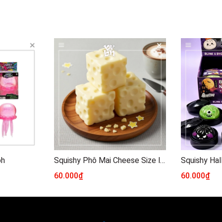
oh
Squishy Phô Mai Cheese Size lớn
Squishy Ha
60.000₫
60.000₫