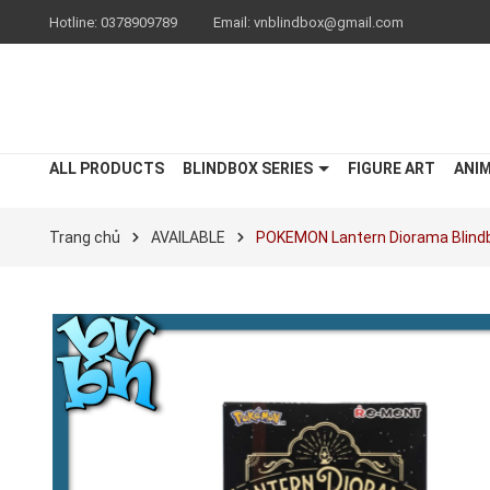
Hotline:
0378909789
Email:
vnblindbox@gmail.com
ALL PRODUCTS
BLINDBOX SERIES
FIGURE ART
ANI
Trang chủ
AVAILABLE
POKEMON Lantern Diorama Blindb