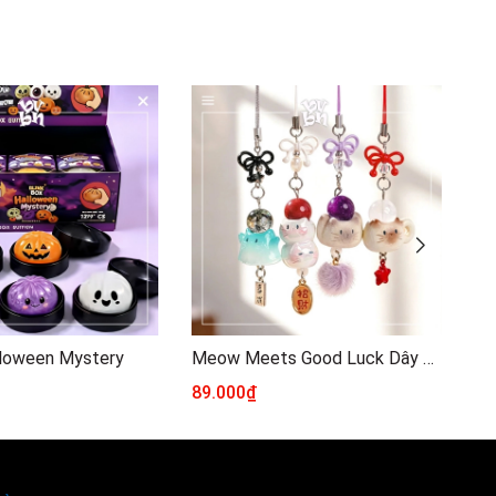
lloween Mystery
Meow Meets Good Luck Dây Đeo Điện Thoại Ver3
89.000₫
29