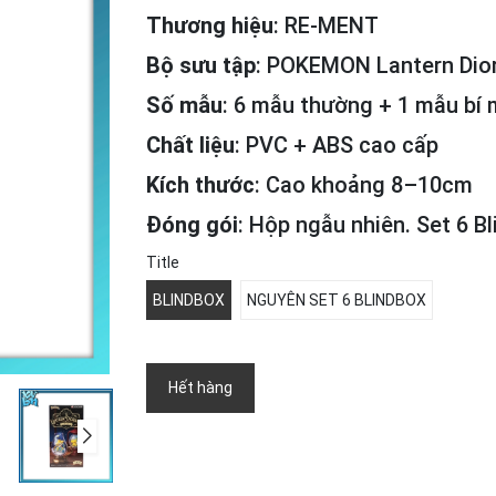
Thương hiệu
: RE-MENT
Bộ sưu tập
: POKEMON Lantern Dior
Số mẫu
: 6 mẫu thường + 1 mẫu bí
Chất liệu
: PVC + ABS cao cấp
Kích thước
: Cao khoảng 8–10cm
Đóng gói
: Hộp ngẫu nhiên. Set 6 B
Title
BLINDBOX
NGUYÊN SET 6 BLINDBOX
Hết hàng