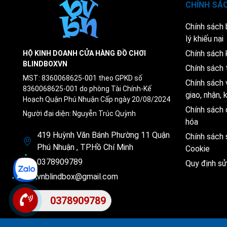
CHÍNH SÁ
Chính sách
lý khiếu nại
Chính sách 
HỘ KINH DOANH CỬA HÀNG ĐỒ CHƠI
BLINDBOXVN
Chính sách 
MST: 8360068625-001 theo GPKD số
Chính sách 
8360068625-001 do phòng Tài Chính-Kế
giao, nhận,
Hoạch Quận Phú Nhuận Cấp ngày 20/08/2024
Chính sách 
Người đại diện: Nguyễn Trúc Quỳnh
hóa
419 Huỳnh Văn Bánh Phường 11 Quận
Chính sách
Phú Nhuận , TP.Hồ Chí Minh
Cookie
0378909789
Quy định s
vnblindbox@gmail.com
0378909789