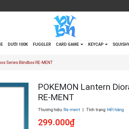
ME
DƯỚI 100K
FUGGLER
CARD GAME
KEYCAP
SQUISH
ox Series Blindbox RE-MENT
POKEMON Lantern Diora
RE-MENT
Thương hiệu:
Re-ment
|
Tình trạng:
Hết hàng
299.000₫