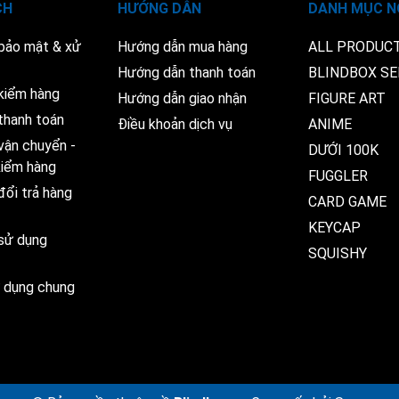
CH
HƯỚNG DẪN
DANH MỤC N
 bảo mật & xử
Hướng dẫn mua hàng
ALL PRODUC
Hướng dẫn thanh toán
BLINDBOX SE
kiểm hàng
Hướng dẫn giao nhận
FIGURE ART
thanh toán
Điều khoản dịch vụ
ANIME
vận chuyển -
DƯỚI 100K
 kiểm hàng
FUGGLER
đổi trả hàng
CARD GAME
KEYCAP
 sử dụng
SQUISHY
ử dụng chung