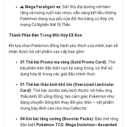
🌊
Mega Feraligatr ex:
Sát thủ đại dương với hàm
răng và móng vuốt sắc nhọn, sẵn sàng kết liễu những
Pokémon đang suy yếu của đối thủ bằng cú đớp chí
mạng
Cú Nghiền Nát Tử Thần
.
Thành Phần Bên Trong Mỗi Hộp EX Box:
Khi lựa chọn Pokémon đồng hành yêu thích của mình, bạn sẽ
nhận được bộ vật phẩm cao cấp bao gồm:
01 Thẻ bài Promo mạ vàng (Gold Promo Card):
Thẻ
bài phiên bản đặc biệt cực kỳ sang trọng, có thể sử
dụng hợp lệ trong các giải đấu chính thức.
01 Thẻ bài thấu kính khổ lớn (Oversized Lenticular
Card):
Thẻ bài Jumbo siêu kích thước với hiệu ứng
thấu kính 3D sống động, tạo cảm giác Pokémon như
đang chuyển động khi thay đổi góc nhìn — vật phẩm
trưng bày đỉnh cao cho mọi Collector.
04 Gói bài tăng cường (Booster Packs):
Bản mở rộng
đặc biệt
Pokémon TCG: Mega Evolution—Ascended