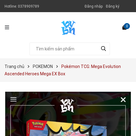
Hotline:
0378909789
Đăng nhập
Đăng ký
0
Trang chủ
POKEMON
Pokémon TCG: Mega Evolution
Ascended Heroes Mega EX Box