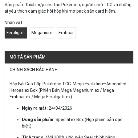
Sản phẩm thích hợp cho fan Pokemon, người chơi TCG và những
ai yêu thích cảm giác hồi hộp khi mở pack săn card hiếm.
Nhân vật
Feraligatr
Meganium
Emboar
MÔ TẢ SẢN PHẨM
CHÍNH SÁCH BẢO HÀNH
Hộp Bài Cao Cấp Pokémon TCG: Mega Evolution—Ascended
Heroes ex Box (Phiên Bản Mega Meganium ex / Mega
Emboar ex / Mega Feraligatr ex)
Ngày ra mắt:
24/04/2026
Dòng sản phẩm:
Special ex Box (Hộp phiên bản đặc
biệt)
Tình trạng:
Mới 100% / Nguyên Seal chính hãng