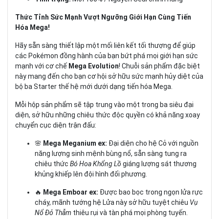
Thức Tỉnh Sức Mạnh Vượt Ngưỡng Giới Hạn Cùng Tiến
Hóa Mega!
Hãy sẵn sàng thiết lập một mối liên kết tối thượng để giúp
các Pokémon đồng hành của bạn bứt phá mọi giới hạn sức
mạnh với cơ chế
Mega Evolution
! Chuỗi sản phẩm đặc biệt
này mang đến cho bạn cơ hội sở hữu sức mạnh hủy diệt của
bộ ba Starter thế hệ mới dưới dạng tiến hóa Mega.
Mỗi hộp sản phẩm sẽ tập trung vào một trong ba siêu đại
diện, sở hữu những chiêu thức độc quyền có khả năng xoay
chuyển cục diện trận đấu:
🌸
Mega Meganium ex:
Đại diện cho hệ Cỏ với nguồn
năng lượng sinh mệnh bùng nổ, sẵn sàng tung ra
chiêu thức
Bó Hoa Khổng Lồ
giáng lượng sát thương
khủng khiếp lên đội hình đối phương.
🔥
Mega Emboar ex:
Được bao bọc trong ngọn lửa rực
cháy, mãnh tướng hệ Lửa này sở hữu tuyệt chiêu
Vụ
Nổ Đỏ Thẫm
thiêu rụi và tàn phá mọi phòng tuyến.