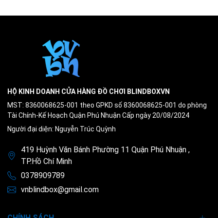
HỘ KINH DOANH CỬA HÀNG ĐỒ CHƠI BLINDBOXVN
MST: 8360068625-001 theo GPKD số 8360068625-001 do phòng
Tài Chính-Kế Hoạch Quận Phú Nhuận Cấp ngày 20/08/2024
Người đại diện: Nguyễn Trúc Quỳnh
419 Huỳnh Văn Bánh Phường 11 Quận Phú Nhuận ,
TP.Hồ Chí Minh
0378909789
vnblindbox@gmail.com
CHÍNH SÁCH