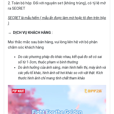
2. Toàn bộ hộp: Đối với nguyên set (không trùng), có tỷ lệ mở
ra SECRET
SECRET là mẫu hiếm ( mẫu ẩn được làm mờ hoặc tô đen trên hộp
)
→ DỊCH VỤ KHÁCH HÀNG :
Mọi thắc mắc sau bán hàng, vui lòng liên hệ với bộ phận
chăm sóc khách hàng
Do các phương pháp đo khác nhau, kết quả đo sẽ có sai
số từ 1-3cm, thuộc phạm vi bình thường
Do ảnh hưởng của ánh sáng, màn hình hiển thị, máy ảnh và
các yếu tố khác, hình ảnh sẽ hơi khác so với vật thật. Kích
thước hình ảnh chỉ mang tính chất tham khảo