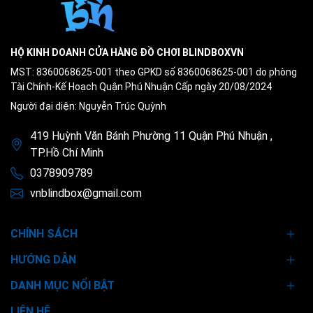
HỘ KINH DOANH CỬA HÀNG ĐỒ CHƠI BLINDBOXVN
MST: 8360068625-001 theo GPKD số 8360068625-001 do phòng
Tài Chính-Kế Hoạch Quận Phú Nhuận Cấp ngày 20/08/2024
Người đại diện: Nguyễn Trúc Quỳnh
419 Huỳnh Văn Bánh Phường 11 Quận Phú Nhuận ,
TP.Hồ Chí Minh
0378909789
vnblindbox@gmail.com
CHÍNH SÁCH
HƯỚNG DẪN
DANH MỤC NỔI BẬT
LIÊN HỆ