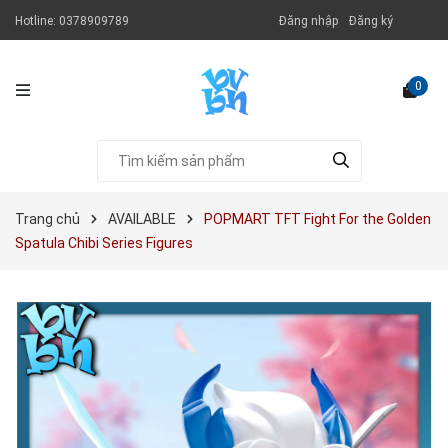
Hotline:
0378909789
Đăng nhập
Đăng ký
0
Trang chủ
AVAILABLE
POPMART TFT Fight For the Golden
Spatula Chibi Series Figures