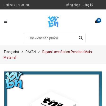
Hotline:
0378909789
Đăng nhập
Đăng ký
0
Trang chủ
RAYAN
Rayan Love Series Pendant Main
Material