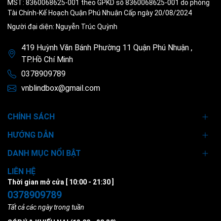
MST: 8360068625-001 theo GPKD số 8360068625-001 do phòng
Tài Chính-Kế Hoạch Quận Phú Nhuận Cấp ngày 20/08/2024
Người đại diện: Nguyễn Trúc Quỳnh
419 Huỳnh Văn Bánh Phường 11 Quận Phú Nhuận ,
TP.Hồ Chí Minh
0378909789
vnblindbox@gmail.com
CHÍNH SÁCH
HƯỚNG DẪN
DANH MỤC NỔI BẬT
LIÊN HỆ
Thời gian mở cửa [ 10:00 - 21:30 ]
0378909789
Tất cả các ngày trong tuần