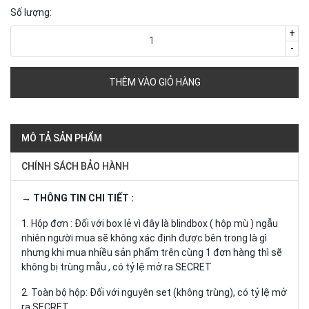
Số lượng:
+
-
THÊM VÀO GIỎ HÀNG
MÔ TẢ SẢN PHẨM
CHÍNH SÁCH BẢO HÀNH
→ THÔNG TIN CHI TIẾT :
1. Hộp đơn : Đối với box lẻ vì đây là blindbox ( hộp mù ) ngẫu
nhiên người mua sẽ không xác định được bên trong là gì
nhưng khi mua nhiều sản phẩm trên cùng 1 đơn hàng thì sẽ
không bị trùng mẫu , có tỷ lệ mở ra SECRET
2. Toàn bộ hộp: Đối với nguyên set (không trùng), có tỷ lệ mở
ra SECRET