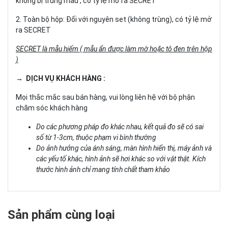
không bị trùng mẫu , có tỷ lệ mở ra SECRET
2. Toàn bộ hộp: Đối với nguyên set (không trùng), có tỷ lệ mở
ra SECRET
SECRET là mẫu hiếm ( mẫu ẩn được làm mờ hoặc tô đen trên hộp
)
→ DỊCH VỤ KHÁCH HÀNG :
Mọi thắc mắc sau bán hàng, vui lòng liên hệ với bộ phận
chăm sóc khách hàng
Do các phương pháp đo khác nhau, kết quả đo sẽ có sai
số từ 1-3cm, thuộc phạm vi bình thường
Do ảnh hưởng của ánh sáng, màn hình hiển thị, máy ảnh và
các yếu tố khác, hình ảnh sẽ hơi khác so với vật thật. Kích
thước hình ảnh chỉ mang tính chất tham khảo
Sản phẩm cùng loại