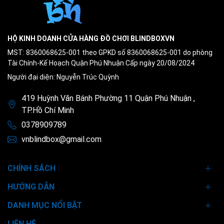
HỘ KINH DOANH CỬA HÀNG ĐỒ CHƠI BLINDBOXVN
MST: 8360068625-001 theo GPKD số 8360068625-001 do phòng
Tài Chính-Kế Hoạch Quận Phú Nhuận Cấp ngày 20/08/2024
Người đại diện: Nguyễn Trúc Quỳnh
419 Huỳnh Văn Bánh Phường 11 Quận Phú Nhuận ,
TP.Hồ Chí Minh
0378909789
vnblindbox@gmail.com
CHÍNH SÁCH
HƯỚNG DẪN
DANH MỤC NỔI BẬT
LIÊN HỆ