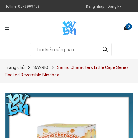
Hotline:
0378909789
Đăng nhập
Đăng ký
0
Trang chủ
SANRIO
Sanrio Characters Little Cape Series
Flocked Reversible Blindbox