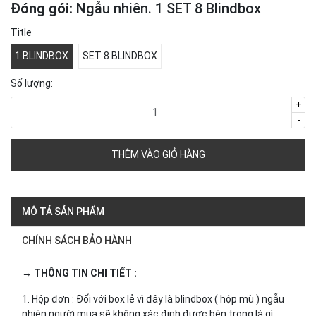
Đóng gói:
Ngẫu nhiên. 1 SET 8 Blindbox
Title
1 BLINDBOX
SET 8 BLINDBOX
Số lượng:
+
-
THÊM VÀO GIỎ HÀNG
MÔ TẢ SẢN PHẨM
CHÍNH SÁCH BẢO HÀNH
→ THÔNG TIN CHI TIẾT :
1. Hộp đơn : Đối với box lẻ vì đây là blindbox ( hộp mù ) ngẫu
nhiên người mua sẽ không xác định được bên trong là gì