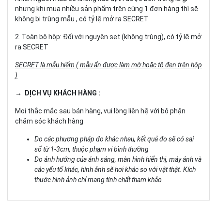
nhưng khi mua nhiều sản phẩm trên cùng 1 đơn hàng thì sẽ
không bị trùng mẫu , có tỷ lệ mở ra SECRET
2. Toàn bộ hộp: Đối với nguyên set (không trùng), có tỷ lệ mở
ra SECRET
SECRET là mẫu hiếm ( mẫu ẩn được làm mờ hoặc tô đen trên hộp
)
→ DỊCH VỤ KHÁCH HÀNG :
Mọi thắc mắc sau bán hàng, vui lòng liên hệ với bộ phận
chăm sóc khách hàng
Do các phương pháp đo khác nhau, kết quả đo sẽ có sai
số từ 1-3cm, thuộc phạm vi bình thường
Do ảnh hưởng của ánh sáng, màn hình hiển thị, máy ảnh và
các yếu tố khác, hình ảnh sẽ hơi khác so với vật thật. Kích
thước hình ảnh chỉ mang tính chất tham khảo