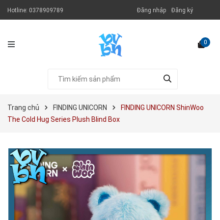
Hotline:
0378909789
Đăng nhập
Đăng ký
0
Trang chủ
FINDING UNICORN
FINDING UNICORN ShinWoo
The Cold Hug Series Plush Blind Box