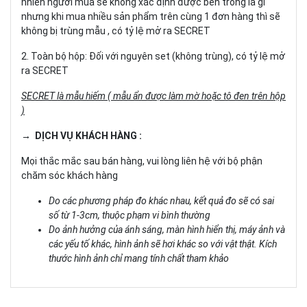
nhiên người mua sẽ không xác định được bên trong là gì
nhưng khi mua nhiều sản phẩm trên cùng 1 đơn hàng thì sẽ
không bị trùng mẫu , có tỷ lệ mở ra SECRET
2. Toàn bộ hộp: Đối với nguyên set (không trùng), có tỷ lệ mở
ra SECRET
SECRET là mẫu hiếm ( mẫu ẩn được làm mờ hoặc tô đen trên hộp
)
→ DỊCH VỤ KHÁCH HÀNG :
Mọi thắc mắc sau bán hàng, vui lòng liên hệ với bộ phận
chăm sóc khách hàng
Do các phương pháp đo khác nhau, kết quả đo sẽ có sai
số từ 1-3cm, thuộc phạm vi bình thường
Do ảnh hưởng của ánh sáng, màn hình hiển thị, máy ảnh và
các yếu tố khác, hình ảnh sẽ hơi khác so với vật thật. Kích
thước hình ảnh chỉ mang tính chất tham khảo