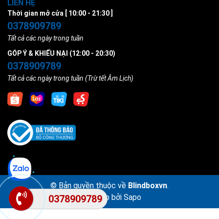
LIÊN HỆ
Thời gian mở cửa [ 10:00 - 21:30 ]
0378909789
Tất cả các ngày trong tuần
GÓP Ý & KHIẾU NẠI (12:00 - 20:30)
0378909789
Tất cả các ngày trong tuần (Trừ tết Âm Lịch)
© Bản quyền thuộc về
Blindboxvn
.
Cung cấp bởi
Sapo
0378909789