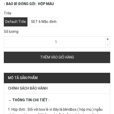
- BAO BÌ ĐÓNG GÓI : HỘP MÀU
Title
Default Title
SET 6 Mặc định
Số lượng:
+
-
THÊM VÀO GIỎ HÀNG
MÔ TẢ SẢN PHẨM
CHÍNH SÁCH BẢO HÀNH
→ THÔNG TIN CHI TIẾT :
1. Hộp đơn : Đối với box lẻ vì đây là blindbox ( hộp mù ) ngẫu