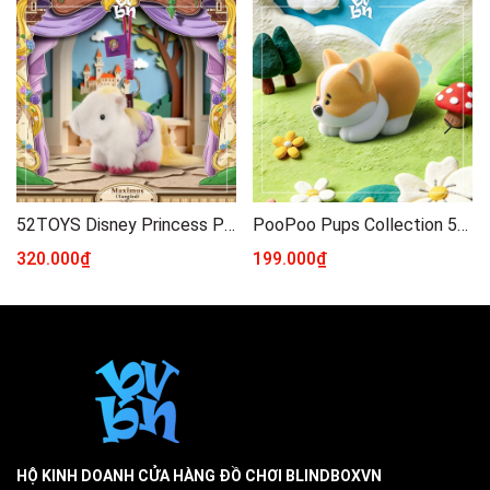
52TOYS Disney Princess Pony Pals Series Plush Keychain Series Blind Box
PooPoo Pups Collection 52Toys Blindbox Series
320.000₫
199.000₫
HỘ KINH DOANH CỬA HÀNG ĐỒ CHƠI BLINDBOXVN