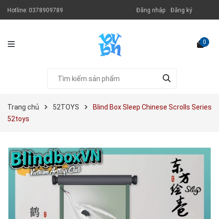
Hotline:
0378909789
Đăng nhập
Đăng ký
0
Trang chủ
52TOYS
Blind Box Sleep Chinese Scrolls Series
52toys