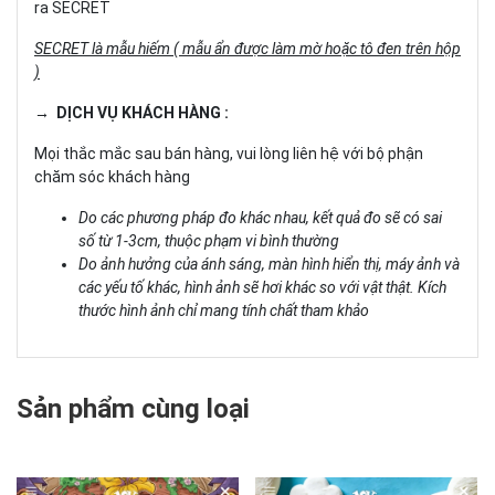
ra SECRET
SECRET là mẫu hiếm ( mẫu ẩn được làm mờ hoặc tô đen trên hộp
)
→ DỊCH VỤ KHÁCH HÀNG :
Mọi thắc mắc sau bán hàng, vui lòng liên hệ với bộ phận
chăm sóc khách hàng
Do các phương pháp đo khác nhau, kết quả đo sẽ có sai
số từ 1-3cm, thuộc phạm vi bình thường
Do ảnh hưởng của ánh sáng, màn hình hiển thị, máy ảnh và
các yếu tố khác, hình ảnh sẽ hơi khác so với vật thật. Kích
thước hình ảnh chỉ mang tính chất tham khảo
Sản phẩm cùng loại