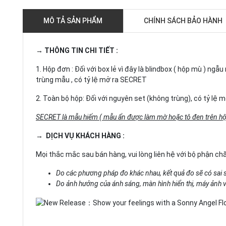
MÔ TẢ SẢN PHẨM
CHÍNH SÁCH BẢO HÀNH
→ THÔNG TIN CHI TIẾT :
1. Hộp đơn : Đối với box lẻ vì đây là blindbox ( hộp mù ) n
trùng mẫu , có tỷ lệ mở ra SECRET
2. Toàn bộ hộp: Đối với nguyên set (không trùng), có tỷ lệ
SECRET là mẫu hiếm ( mẫu ẩn được làm mờ hoặc tô đen trên hộ
→ DỊCH VỤ KHÁCH HÀNG :
Mọi thắc mắc sau bán hàng, vui lòng liên hệ với bộ phận c
Do các phương pháp đo khác nhau, kết quả đo sẽ có sai 
Do ảnh hưởng của ánh sáng, màn hình hiển thị, máy ảnh và