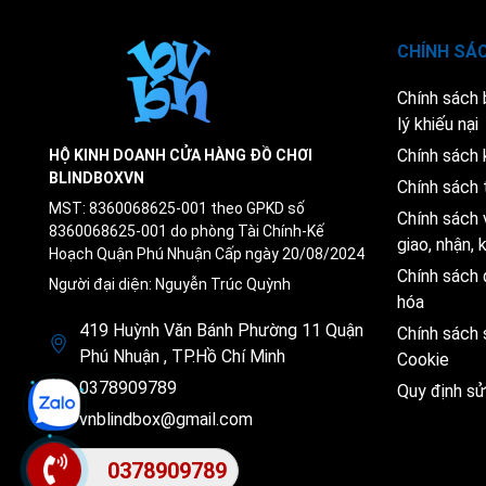
CHÍNH SÁ
Chính sách
lý khiếu nại
Chính sách 
HỘ KINH DOANH CỬA HÀNG ĐỒ CHƠI
BLINDBOXVN
Chính sách 
MST: 8360068625-001 theo GPKD số
Chính sách 
8360068625-001 do phòng Tài Chính-Kế
giao, nhận,
Hoạch Quận Phú Nhuận Cấp ngày 20/08/2024
Chính sách 
Người đại diện: Nguyễn Trúc Quỳnh
hóa
419 Huỳnh Văn Bánh Phường 11 Quận
Chính sách
Phú Nhuận , TP.Hồ Chí Minh
Cookie
0378909789
Quy định s
vnblindbox@gmail.com
0378909789