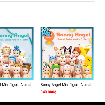
Sonny Angel Mini Figure Animal Series Ver 4
Sonny Angel Mini Figure Animal Series Ver 3
340.000₫
34