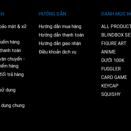
CH
HƯỚNG DẪN
DANH MỤC N
 bảo mật & xử
Hướng dẫn mua hàng
ALL PRODUC
Hướng dẫn thanh toán
BLINDBOX SE
kiểm hàng
Hướng dẫn giao nhận
FIGURE ART
thanh toán
Điều khoản dịch vụ
ANIME
vận chuyển -
DƯỚI 100K
 kiểm hàng
FUGGLER
đổi trả hàng
CARD GAME
KEYCAP
 sử dụng
SQUISHY
ử dụng chung