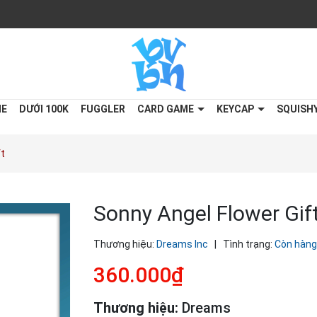
ME
DƯỚI 100K
FUGGLER
CARD GAME
KEYCAP
SQUISH
ft
Sonny Angel Flower Gif
Thương hiệu:
Dreams Inc
|
Tình trạng:
Còn hàng
360.000₫
Thương hiệu:
Dreams