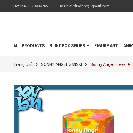
Hotline:
0378909789
Email:
vnblindbox@gmail.com
ALL PRODUCTS
BLINDBOX SERIES
FIGURE ART
ANI
Trang chủ
SONNY ANGEL SMISKI
Sonny Angel Flower Gi