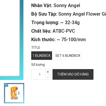
Nhân Vật:
Sonny Angel
Bộ Sưu Tập:
Sonny Angel Flower Gi
Trọng lượng:
~ 32-34g
Chất liệu:
ATBC-PVC
Kích thước:
~ 75-100/mm
TITLE
1 BLINDBOX
SET 6 BLINDBOX
Số lượng:
+
THÊM VÀO GIỎ HÀNG
-