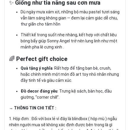
✨
Giống như tia nắng sau cơn mưa
Dù ngày mưa xám xịt, những bộ màu pastel tươi sáng
vẫn làm sáng không gian — đem lại cảm giác dễ chịu,
thư giãn cho tâm hồn
Thiết kế trong suốt nhẹ nhàng, kết hợp với chất liệu
bóng bẩy giúp Sonny Angel trở nên lung linh như một
mảnh pha lê cưng xinh .
🌈
Perfect gift choice
Quà tặng ý nghĩa
: Rất hợp để tặng bạn bè, crush,
hoặc chính mình một món đồ art toy nhỏ nhắn nhưng
đầy tinh tế và giàu cảm xúc.
Đồ decor đáng yêu
: Trưng kệ sách, bàn học, đầu
giường, “corner chill”.
→ THÔNG TIN CHI TIẾT :
1. Hộp đơn : Đối với box lẻ vì đây là blindbox ( hộp mù ) ngẫu
nhiên người mua sẽ không xác định được bên trong là gì