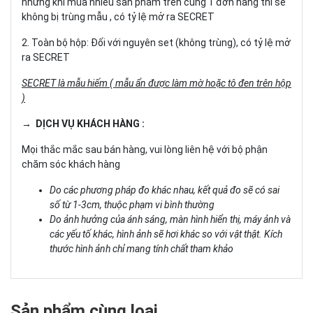
nhưng khi mua nhiều sản phẩm trên cùng 1 đơn hàng thì sẽ
không bị trùng mẫu , có tỷ lệ mở ra SECRET
2. Toàn bộ hộp: Đối với nguyên set (không trùng), có tỷ lệ mở
ra SECRET
SECRET là mẫu hiếm ( mẫu ẩn được làm mờ hoặc tô đen trên hộp
)
→ DỊCH VỤ KHÁCH HÀNG :
Mọi thắc mắc sau bán hàng, vui lòng liên hệ với bộ phận
chăm sóc khách hàng
Do các phương pháp đo khác nhau, kết quả đo sẽ có sai
số từ 1-3cm, thuộc phạm vi bình thường
Do ảnh hưởng của ánh sáng, màn hình hiển thị, máy ảnh và
các yếu tố khác, hình ảnh sẽ hơi khác so với vật thật. Kích
thước hình ảnh chỉ mang tính chất tham khảo
Sản phẩm cùng loại