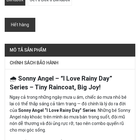
Hết hàng
MÔ TẢ SẢN PHẨM
CHÍNH SÁCH BẢO HÀNH
🌧️
Sonny Angel – “I Love Rainy Day”
Series – Tiny Raincoat, Big Joy!
Ngay cả trong những ngày mưa u ám, chiếc áo mưa nhỏ bé
lại có thể thắp sáng cả tâm trạng — đó chính là lý do ra đời
của
Sonny Angel “I Love Rainy Day” Series
. Những bé Sonny
Angel này khoác trên mình áo mưa bán trong suốt, đội mũ
nón dễ thương và đôi ủng rực rỡ, tạo nên combo quyến rũ
cho mọi góc sống.