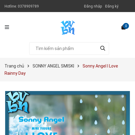
Hotline:
0378909789
Đăng nhập
Đăng ký
0
Trang chủ
SONNY ANGEL SMISKI
Sonny Angel I Love
Rainny Day