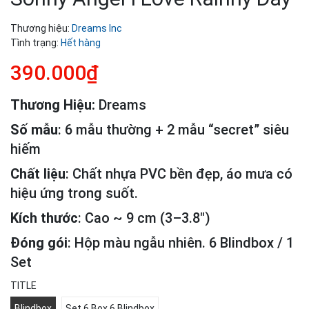
Thương hiệu:
Dreams Inc
Tình trạng:
Hết hàng
390.000₫
Thương Hiệu:
Dreams
Số mẫu
: 6 mẫu thường + 2 mẫu “secret” siêu
hiếm
Chất liệu
: Chất nhựa PVC bền đẹp, áo mưa có
hiệu ứng trong suốt.
Kích thước
: Cao ~ 9 cm (3–3.8″)
Đóng gói
: Hộp màu ngẫu nhiên. 6 Blindbox / 1
Set
TITLE
Blindbox
Set 6 Box 6 Blindbox