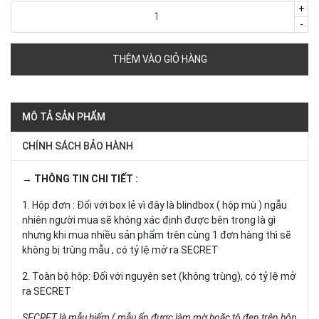
+
-
THÊM VÀO GIỎ HÀNG
MÔ TẢ SẢN PHẨM
CHÍNH SÁCH BẢO HÀNH
→ THÔNG TIN CHI TIẾT :
1. Hộp đơn : Đối với box lẻ vì đây là blindbox ( hộp mù ) ngẫu
nhiên người mua sẽ không xác định được bên trong là gì
nhưng khi mua nhiều sản phẩm trên cùng 1 đơn hàng thì sẽ
không bị trùng mẫu , có tỷ lệ mở ra SECRET
2. Toàn bộ hộp: Đối với nguyên set (không trùng), có tỷ lệ mở
ra SECRET
SECRET là mẫu hiếm ( mẫu ẩn được làm mờ hoặc tô đen trên hộp