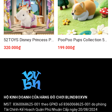
52TOYS Disney Princess Pony Pals Series Plush Keychain Series Blind Box
PooPoo Pups Collection 52Toys Blindbox Series
320.000₫
199.000₫
HỘ KINH DOANH CỬA HÀNG ĐỒ CHƠI BLINDBOXVN
MST: 8360068625-001 theo GPKD số 8360068625-001 do phòng
Tài Chính-Kế Hoạch Quận Phú Nhuận Cấp ngày 20/08/2024