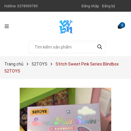
Hotline:
0378909789
Đăng nhập
Đăng ký
0
Trang chủ
52TOYS
Stitch Sweet Pink Series Blindbox
52TOYS