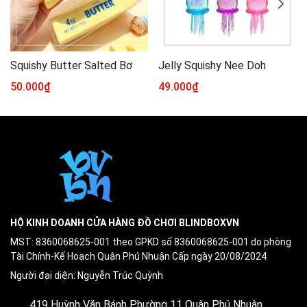
Squishy Butter Salted Bơ
Jelly Squishy Nee Doh
50.000₫
49.000₫
HỘ KINH DOANH CỬA HÀNG ĐỒ CHƠI BLINDBOXVN
MST: 8360068625-001 theo GPKD số 8360068625-001 do phòng
Tài Chính-Kế Hoạch Quận Phú Nhuận Cấp ngày 20/08/2024
Người đại diện: Nguyễn Trúc Quỳnh
419 Huỳnh Văn Bánh Phường 11 Quận Phú Nhuận ,