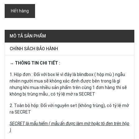
Hết hàng
MÔ TẢ SẢN PHẨM
CHÍNH SÁCH BẢO HÀNH
→ THÔNG TIN CHI TIẾT :
1. Hộp đơn : Đối với box lẻ vì đây là blindbox ( hộp mù ) ngẫu
nhiên người mua sẽ không xác định được bên trong là gì
nhưng khi mua nhiều sản phẩm trên cùng 1 đơn hàng thì sẽ
không bị trùng mẫu , có tỷ lệ mở ra SECRET
2. Toàn bộ hộp: Đối với nguyên set (không trùng), có tỷ lệ mở
ra SECRET
SECRET là mẫu hiếm ( mẫu ẩn được làm mờ hoặc tô đen trên hộp
)