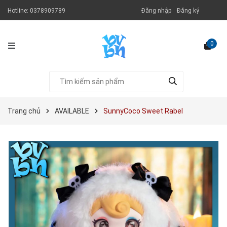
Hotline:
0378909789
Đăng nhập
Đăng ký
0
Trang chủ
AVAILABLE
SunnyCoco Sweet Rabel