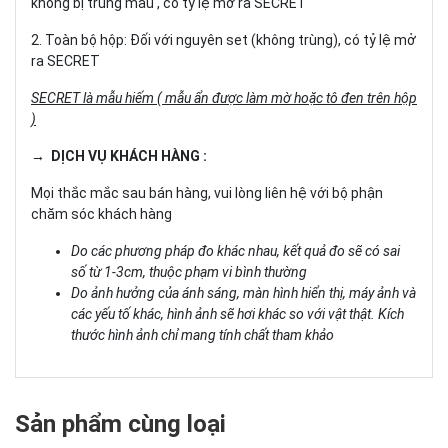
không bị trùng mẫu , có tỷ lệ mở ra SECRET
2. Toàn bộ hộp: Đối với nguyên set (không trùng), có tỷ lệ mở
ra SECRET
SECRET là mẫu hiếm ( mẫu ẩn được làm mờ hoặc tô đen trên hộp
)
→ DỊCH VỤ KHÁCH HÀNG :
Mọi thắc mắc sau bán hàng, vui lòng liên hệ với bộ phận
chăm sóc khách hàng
Do các phương pháp đo khác nhau, kết quả đo sẽ có sai
số từ 1-3cm, thuộc phạm vi bình thường
Do ảnh hưởng của ánh sáng, màn hình hiển thị, máy ảnh và
các yếu tố khác, hình ảnh sẽ hơi khác so với vật thật. Kích
thước hình ảnh chỉ mang tính chất tham khảo
Sản phẩm cùng loại