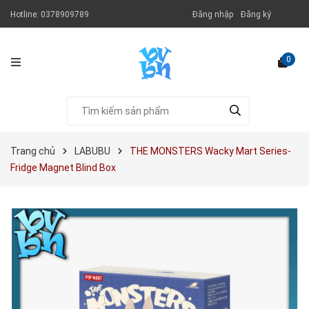
Hotline:
0378909789
Đăng nhập
Đăng ký
0
Trang chủ
LABUBU
THE MONSTERS Wacky Mart Series-
Fridge Magnet Blind Box