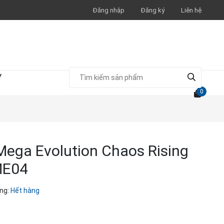
Đăng nhập
Đăng ký
Liên hệ
Y
0
ega Evolution Chaos Rising
ME04
ng:
Hết hàng