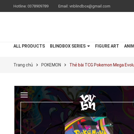
Hotline:
0378909789
Email:
vnblindbox@gmail.com
ALL PRODUCTS
BLINDBOX SERIES
FIGURE ART
ANI
Trang chủ
POKEMON
Thẻ bài TCG Pokemon Mega Evolu