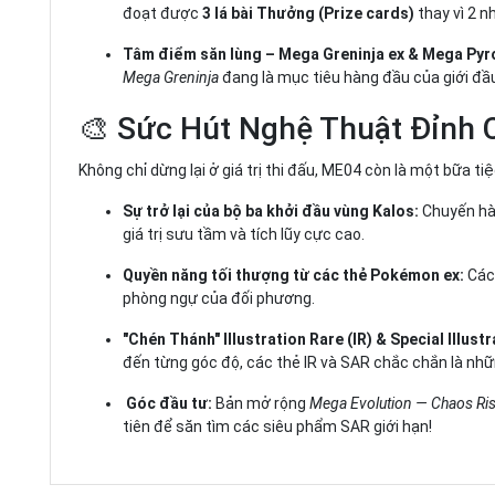
đoạt được
3 lá bài Thưởng (Prize cards)
thay vì 2 n
Tâm điểm săn lùng – Mega Greninja ex & Mega Pyro
Mega Greninja
đang là mục tiêu hàng đầu của giới đầu
🎨 Sức Hút Nghệ Thuật Đỉnh 
Không chỉ dừng lại ở giá trị thi đấu, ME04 còn là một bữa ti
Sự trở lại của bộ ba khởi đầu vùng Kalos:
Chuyến hàn
giá trị sưu tầm và tích lũy cực cao.
Quyền năng tối thượng từ các thẻ Pokémon ex:
Các 
phòng ngự của đối phương.
"Chén Thánh" Illustration Rare (IR) & Special Illust
đến từng góc độ, các thẻ IR và SAR chắc chắn là nhữn
Góc đầu tư:
Bản mở rộng
Mega Evolution — Chaos Ri
tiên để săn tìm các siêu phẩm SAR giới hạn!