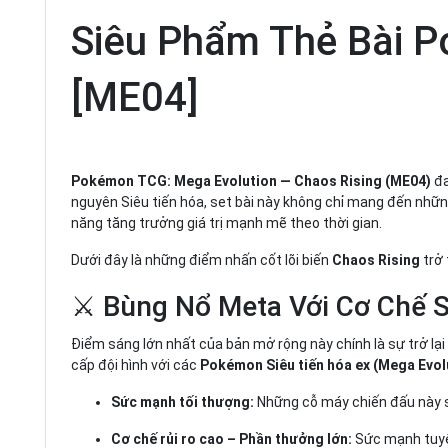
Siêu Phẩm Thẻ Bài P
[ME04]
Pokémon TCG: Mega Evolution — Chaos Rising (ME04)
đa
nguyên Siêu tiến hóa, set bài này không chỉ mang đến nh
năng tăng trưởng giá trị mạnh mẽ theo thời gian.
Dưới đây là những điểm nhấn cốt lõi biến
Chaos Rising
trở 
⚔️ Bùng Nổ Meta Với Cơ Chế S
Điểm sáng lớn nhất của bản mở rộng này chính là sự trở lạ
cấp đội hình với các
Pokémon Siêu tiến hóa ex (Mega Evo
Sức mạnh tối thượng:
Những cỗ máy chiến đấu này s
Cơ chế rủi ro cao – Phần thưởng lớn:
Sức mạnh tuyệt