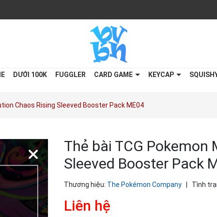
ME
DƯỚI 100K
FUGGLER
CARD GAME
KEYCAP
SQUISH
tion Chaos Rising Sleeved Booster Pack ME04
Thẻ bài TCG Pokemon M
Sleeved Booster Pack 
Thương hiệu:
The Pokémon Company
|
Tình trạ
Liên hệ