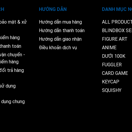
CH
HƯỚNG DẪN
DANH MỤC N
 bảo mật & xử
Hướng dẫn mua hàng
ALL PRODUC
Hướng dẫn thanh toán
BLINDBOX SE
kiểm hàng
Hướng dẫn giao nhận
FIGURE ART
thanh toán
Điều khoản dịch vụ
ANIME
vận chuyển -
DƯỚI 100K
 kiểm hàng
FUGGLER
đổi trả hàng
CARD GAME
KEYCAP
 sử dụng
SQUISHY
ử dụng chung