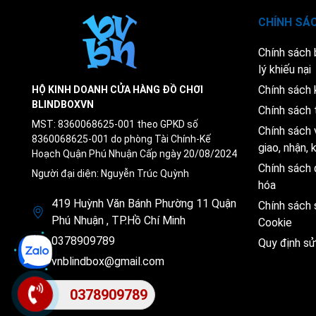
CHÍNH SÁ
Chính sách
lý khiếu nại
Chính sách 
HỘ KINH DOANH CỬA HÀNG ĐỒ CHƠI
BLINDBOXVN
Chính sách 
MST: 8360068625-001 theo GPKD số
Chính sách 
8360068625-001 do phòng Tài Chính-Kế
giao, nhận,
Hoạch Quận Phú Nhuận Cấp ngày 20/08/2024
Chính sách 
Người đại diện: Nguyễn Trúc Quỳnh
hóa
419 Huỳnh Văn Bánh Phường 11 Quận
Chính sách
Phú Nhuận , TP.Hồ Chí Minh
Cookie
0378909789
Quy định s
vnblindbox@gmail.com
0378909789