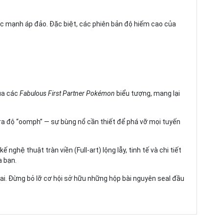
sức mạnh áp đảo. Đặc biệt, các phiên bản độ hiếm cao của
của các
Fabulous First Partner Pokémon
biểu tượng, mang lại
ra độ “oomph” — sự bùng nổ cần thiết để phá vỡ mọi tuyến
 nghệ thuật tràn viền (Full-art) lộng lẫy, tinh tế và chi tiết
a bạn.
. Đừng bỏ lỡ cơ hội sở hữu những hộp bài nguyên seal đầu