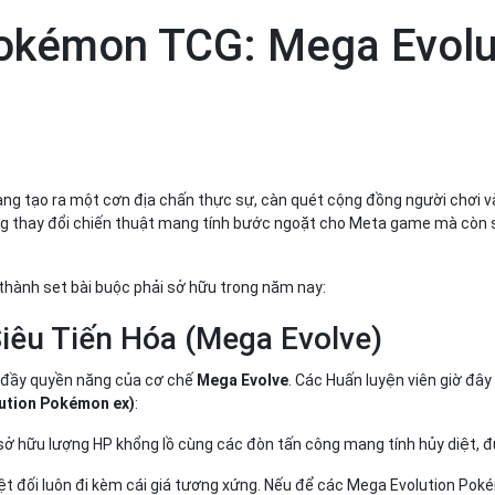
okémon TCG: Mega Evolu
ng tạo ra một cơn địa chấn thực sự, càn quét cộng đồng người chơi và g
ững thay đổi chiến thuật mang tính bước ngoặt cho Meta game mà còn 
thành set bài buộc phải sở hữu trong năm nay:
iêu Tiến Hóa (Mega Evolve)
i đầy quyền năng của cơ chế
Mega Evolve
. Các Huấn luyện viên giờ đâ
lution Pokémon ex)
:
ở hữu lượng HP khổng lồ cùng các đòn tấn công mang tính hủy diệt, 
 đối luôn đi kèm cái giá tương xứng. Nếu để các Mega Evolution Pokém