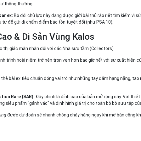
hư thông thường.
ar ex:
Bộ đôi chủ lực này đang được giới bài thủ ráo riết tìm kiếm vì 
 tư để gửi đi chấm điểm bảo tồn tuyệt đối (như PSA 10).
Cao & Di Sản Vùng Kalos
ệc thị giác mãn nhãn đối với các Nhà sưu tầm (Collectors):
h trình hoài niệm trở nên trọn vẹn hơn bao giờ hết với sự xuất hiện 
thẻ bài ex tiêu chuẩn đóng vai trò như những tay đấm hạng nặng, tạo 
ration Rare (SAR):
Đây chính là đỉnh cao của bản mở rộng này. Với thiết kế
g siêu phẩm "gánh vác" và định hình giá trị cho toàn bộ bộ sưu tập củ
sing
được dự đoán sẽ nhanh chóng cháy hàng ngay khi mở bán công khai