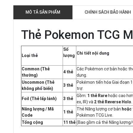
MÔ TẢ SẢN PHẨM
CHÍNH SÁCH BẢO HÀNH
Thẻ Pokemon TCG ME
Số
Chi tiết nội dung
Loại thẻ
lượng
Common (Thẻ
Các Pokémon cơ bản hoặc thẻ
4 thẻ
thường)
dụng.
Uncommon (Thẻ
Pokémon tiến hóa Giai đoạn 1
3 thẻ
không phổ biến)
trợ.
Gồm:
1 thẻ Rare
hoặc cao hơn
Foil (Thẻ lấp lánh)
3 thẻ
ex, IR) và
2 thẻ Reverse Holo
.
Năng lượng / Mã
Thẻ Năng lượng cơ bản
hoặc
1 thẻ
Code
Pokémon TCG Live.
Tổng cộng
11 thẻ
(Bao gồm cả thẻ Năng lượng