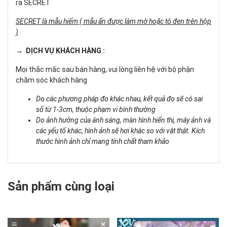
ra SECRET
SECRET là mẫu hiếm ( mẫu ẩn được làm mờ hoặc tô đen trên hộp
)
→ DỊCH VỤ KHÁCH HÀNG :
Mọi thắc mắc sau bán hàng, vui lòng liên hệ với bộ phận
chăm sóc khách hàng
Do các phương pháp đo khác nhau, kết quả đo sẽ có sai
số từ 1-3cm, thuộc phạm vi bình thường
Do ảnh hưởng của ánh sáng, màn hình hiển thị, máy ảnh và
các yếu tố khác, hình ảnh sẽ hơi khác so với vật thật. Kích
thước hình ảnh chỉ mang tính chất tham khảo
Sản phẩm cùng loại