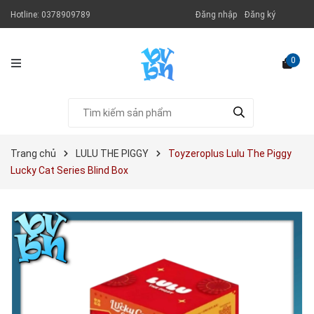
Hotline:
0378909789
Đăng nhập
Đăng ký
0
Trang chủ
LULU THE PIGGY
Toyzeroplus Lulu The Piggy
Lucky Cat Series Blind Box