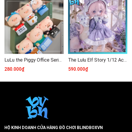
LuLu the Piggy Office Series - My Workplace Partners Monitor Plush Key Blindbox Series
The Lulu Elf Story 1/12 Action Figure BJD Blind Box
280.000₫
590.000₫
HỘ KINH DOANH CỬA HÀNG ĐỒ CHƠI BLINDBOXVN