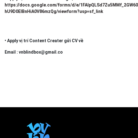
https://docs.google.com/forms/d/e/1FAIpQLSd7Zu5MMf_2GW6
hU9D0ElBnHiA0V86mzQg/viewform?usp=sf_link
• Apply vị trí Content Creater gửi CV về
Email : vnblindbox@gmail.co