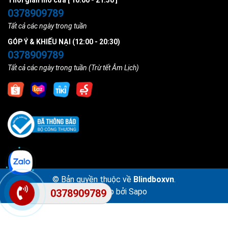
Thời gian mở cửa [ 10:00 - 21:30 ]
0378909789
Tất cả các ngày trong tuần
GÓP Ý & KHIẾU NẠI (12:00 - 20:30)
0378909789
Tất cả các ngày trong tuần (Trừ tết Âm Lịch)
© Bản quyền thuộc về
Blindboxvn
.
Cung cấp bởi
Sapo
0378909789