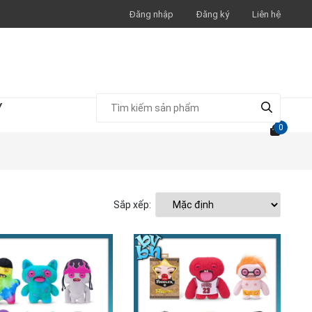
Đăng nhập
Đăng ký
Liên hệ
Y
0
Sắp xếp: