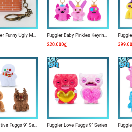
JAKA Fuggler Funny Ugly Monster Keyboard Cap Blindbox Series
Fuggler Baby Pinkles Keyrings 3.5" Blindbox Series
220.000₫
399.0
Fuggler Festive Fuggs 9" Series
Fuggler Love Fuggs 9" Series