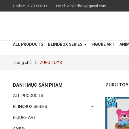
Hotline:
0378909789
Email:
vnblindbox@gmail.com
ALL PRODUCTS
BLINDBOX SERIES
FIGURE ART
ANI
Trang chủ
ZURU TOYS
ZURU TOY
DANH MỤC SẢN PHẨM
ALL PRODUCTS
BLINDBOX SERIES
FIGURE ART
ANIME