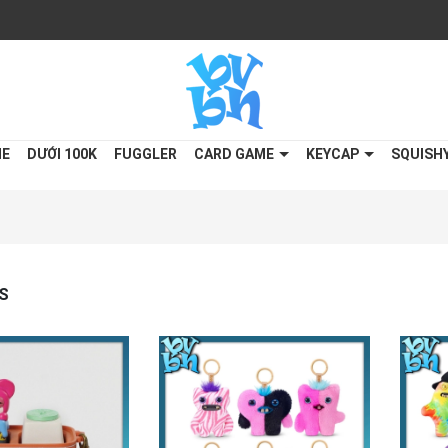
ME
DƯỚI 100K
FUGGLER
CARD GAME
KEYCAP
SQUISH
S