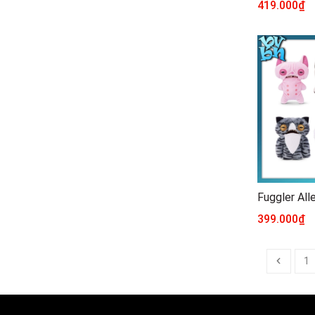
419.000₫
Fuggler All
399.000₫
1