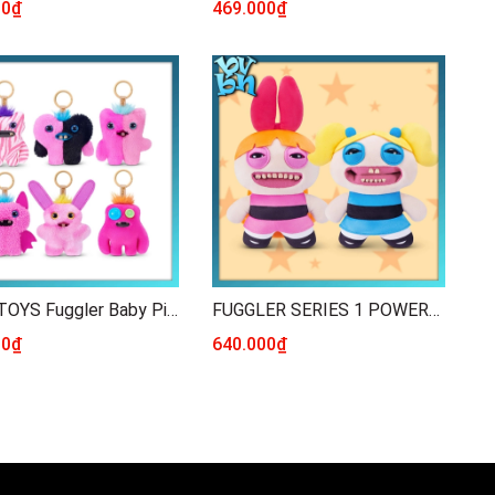
00₫
469.000₫
ZURU TOYS Fuggler Baby Pinkles Keyrings 3.5 inch
FUGGLER SERIES 1 POWERPUFF GIRLS PLUSH SIZE 9"
00₫
640.000₫