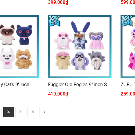
399.000₫
599.0
ey Cats 9" inch
Fuggler Old Fogies 9" inch Series
419.000₫
259.0
2
3
4