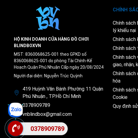
CHÍNH SÁ
Chính sách
lý khiếu nại
Chính sách 
HỘ KINH DOANH CỬA HÀNG ĐỒ CHƠI
BLINDBOXVN
Chính sách 
MST: 8360068625-001 theo GPKD số
Chính sách 
8360068625-001 do phòng Tài Chính-Kế
giao, nhận,
Hoạch Quận Phú Nhuận Cấp ngày 20/08/2024
Chính sách 
Người đại diện: Nguyễn Trúc Quỳnh
hóa
419 Huỳnh Văn Bánh Phường 11 Quận
Chính sách
Phú Nhuận , TP.Hồ Chí Minh
Cookie
0378909789
Quy định s
vnblindbox@gmail.com
0378909789