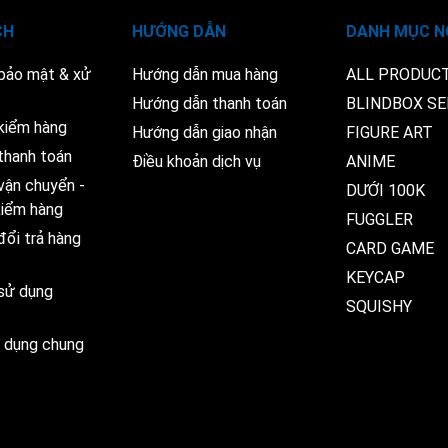
CH
HƯỚNG DẪN
DANH MỤC N
 bảo mật & xử
Hướng dẫn mua hàng
ALL PRODUC
Hướng dẫn thanh toán
BLINDBOX SE
kiểm hàng
Hướng dẫn giao nhận
FIGURE ART
thanh toán
Điều khoản dịch vụ
ANIME
vận chuyển -
DƯỚI 100K
 kiểm hàng
FUGGLER
đổi trả hàng
CARD GAME
KEYCAP
 sử dụng
SQUISHY
ử dụng chung