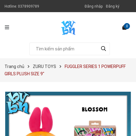
Hotline:
0378909789
Đăng nhập
Đăng ký
0
Trang chủ
ZURU TOYS
FUGGLER SERIES 1 POWERPUFF
GIRLS PLUSH SIZE 9"