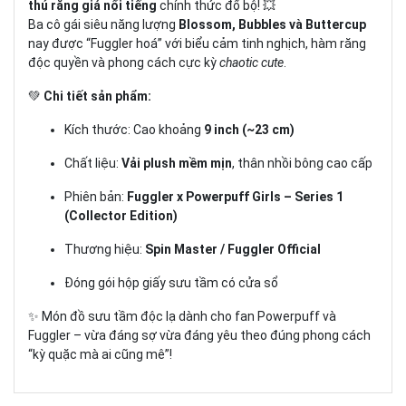
thú răng giả nổi tiếng
chính thức đổ bộ! 💥
Ba cô gái siêu năng lượng
Blossom, Bubbles và Buttercup
nay được “Fuggler hoá” với biểu cảm tinh nghịch, hàm răng
độc quyền và phong cách cực kỳ
chaotic cute
.
💚
Chi tiết sản phẩm:
Kích thước: Cao khoảng
9 inch (~23 cm)
Chất liệu:
Vải plush mềm mịn
, thân nhồi bông cao cấp
Phiên bản:
Fuggler x Powerpuff Girls – Series 1
(Collector Edition)
Thương hiệu:
Spin Master / Fuggler Official
Đóng gói hộp giấy sưu tầm có cửa sổ
✨ Món đồ sưu tầm độc lạ dành cho fan Powerpuff và
Fuggler – vừa đáng sợ vừa đáng yêu theo đúng phong cách
“kỳ quặc mà ai cũng mê”!