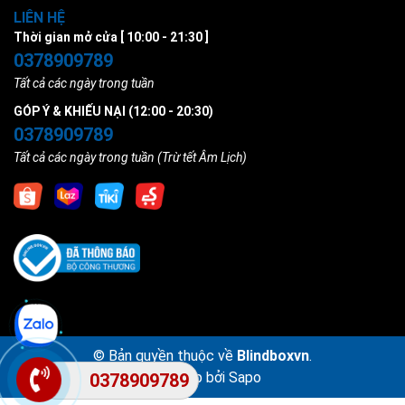
LIÊN HỆ
Thời gian mở cửa [ 10:00 - 21:30 ]
0378909789
Tất cả các ngày trong tuần
GÓP Ý & KHIẾU NẠI (12:00 - 20:30)
0378909789
Tất cả các ngày trong tuần (Trừ tết Âm Lịch)
© Bản quyền thuộc về
Blindboxvn
.
Cung cấp bởi
Sapo
0378909789