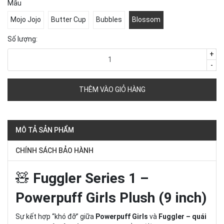
Mẫu
Mojo Jojo
Butter Cup
Bubbles
Blossom
Số lượng:
+
-
THÊM VÀO GIỎ HÀNG
MÔ TẢ SẢN PHẨM
CHÍNH SÁCH BẢO HÀNH
🧸
Fuggler Series 1 –
Powerpuff Girls Plush (9 inch)
Sự kết hợp “khó đỡ” giữa
Powerpuff Girls
và
Fuggler – quái