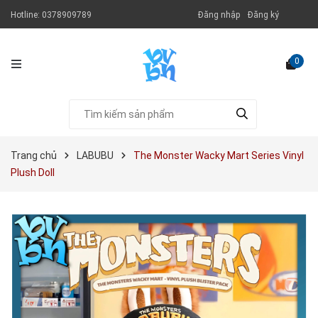
Hotline:
0378909789
Đăng nhập
Đăng ký
0
Trang chủ
LABUBU
The Monster Wacky Mart Series Vinyl
Plush Doll