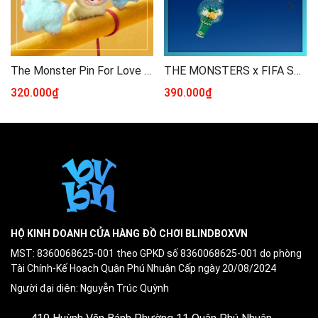
The Monster Pin For Love N - Z
THE MONSTERS x FIFA SERIES-Mini Pendant Light Blind Box
320.000₫
390.000₫
HỘ KINH DOANH CỬA HÀNG ĐỒ CHƠI BLINDBOXVN
MST: 8360068625-001 theo GPKD số 8360068625-001 do phòng
Tài Chính-Kế Hoạch Quận Phú Nhuận Cấp ngày 20/08/2024
Người đại diện: Nguyễn Trúc Quỳnh