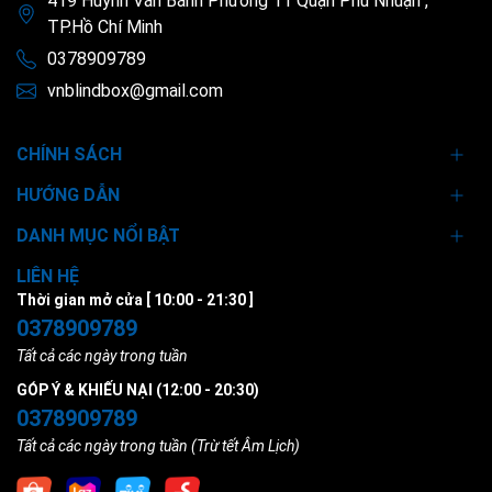
419 Huỳnh Văn Bánh Phường 11 Quận Phú Nhuận ,
TP.Hồ Chí Minh
0378909789
vnblindbox@gmail.com
CHÍNH SÁCH
HƯỚNG DẪN
DANH MỤC NỔI BẬT
LIÊN HỆ
Thời gian mở cửa [ 10:00 - 21:30 ]
0378909789
Tất cả các ngày trong tuần
GÓP Ý & KHIẾU NẠI (12:00 - 20:30)
0378909789
Tất cả các ngày trong tuần (Trừ tết Âm Lịch)